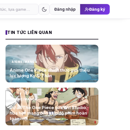
Đăng nhập
Đăng ký
TIN TỨC LIÊN QUAN
ANIME/MANGA
Anime One Piece chính thức giới thiệu
lực lượng Kỵ Sĩ Thần
ANIME/MANGA
Dự án The One Piece của Wit Studio
hứa hẹn mang đến nhịp độ phim hoàn
toàn mới