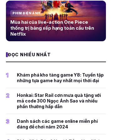
PHIM ĐIỆN ẢNH
Mùa hai của live-action One Piece
thống trị bảng xếp hạng toàn cầu trên
Netflix
ĐỌC NHIỀU NHẤT
1
Khám phá kho tàng game Y8: Tuyển tập
những tựa game hay nhất mọi thời đại
2
Honkai: Star Rail cơn mưa quà tặng với
mã code 300 Ngọc Ánh Sao và nhiều
phần thưởng hấp dẫn
3
Danh sách các game online miễn phí
đáng để chơi năm 2024