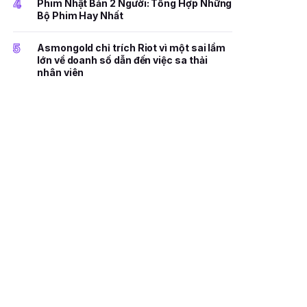
4
Phim Nhật Bản 2 Người: Tổng Hợp Những
Bộ Phim Hay Nhất
5
Asmongold chỉ trích Riot vì một sai lầm
lớn về doanh số dẫn đến việc sa thải
nhân viên