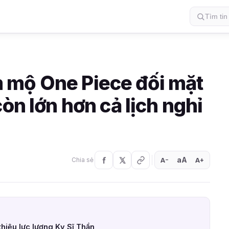
 mộ One Piece đối mặt
òn lớn hơn cả lịch nghỉ
aA
A
A
Chia sẻ
+
−
thiệu lực lượng Kỵ Sĩ Thần