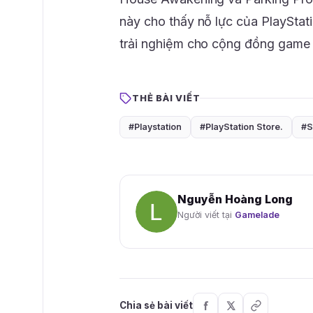
này cho thấy nỗ lực của PlayStati
trải nghiệm cho cộng đồng game 
THẺ BÀI VIẾT
#Playstation
#PlayStation Store.
#S
Nguyễn Hoàng Long
Người viết tại
Gamelade
Chia sẻ bài viết