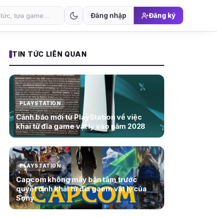
Đăng nhập
Đăng ký
TIN TỨC LIÊN QUAN
PLAYSTATION
Cảnh báo mới từ PlayStation về việc
khai tử đĩa game vật lý vào năm 2028
PLAYSTATION
Capcom không mấy bận tâm trước
quyết định khải tử đĩa gaem vật lý của
Sony