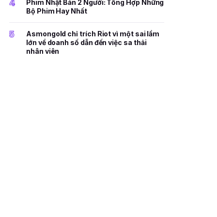
4
Phim Nhật Bản 2 Người: Tổng Hợp Những
Bộ Phim Hay Nhất
5
Asmongold chỉ trích Riot vì một sai lầm
lớn về doanh số dẫn đến việc sa thải
nhân viên