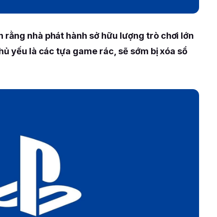
 rằng nhà phát hành sở hữu lượng trò chơi lớn
chủ yếu là các tựa game rác, sẽ sớm bị xóa sổ