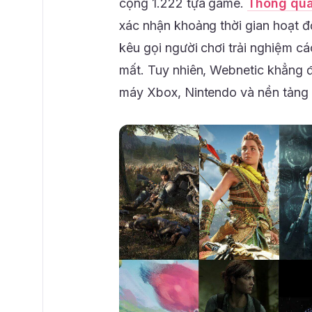
cộng 1.222 tựa game.
Thông qua
xác nhận khoảng thời gian hoạt độ
kêu gọi người chơi trải nghiệm cá
mất. Tuy nhiên, Webnetic khẳng đị
máy Xbox, Nintendo và nền tảng