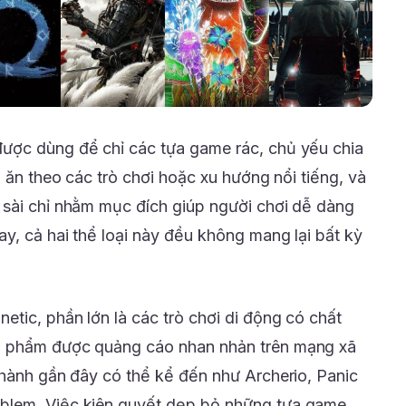
ược dùng để chỉ các tựa game rác, chủ yếu chia
o ăn theo các trò chơi hoặc xu hướng nổi tiếng, và
 sài chỉ nhằm mục đích giúp người chơi dễ dàng
y, cả hai thể loại này đều không mang lại bất kỳ
tic, phần lớn là các trò chơi di động có chất
n phẩm được quảng cáo nhan nhản trên mạng xã
 hành gần đây có thể kể đến như Archerio, Panic
blem. Việc kiên quyết dẹp bỏ những tựa game