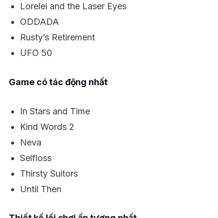
Lorelei and the Laser Eyes
ODDADA
Rusty’s Retirement
UFO 50
Game có tác động nhất
In Stars and Time
Kind Words 2
Neva
Selfloss
Thirsty Suitors
Until Then
Thiết kế lối chơi ấn tượng nhất