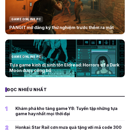
GAME ONLINE PC
PANGIT mở đăng ký thử nghiệm trước thềm ra mắt
GAME ONLINE PC
Tựa game kinh dị sinh tồn Eldread: Horrors of a Dark
Moon được công bố
ĐỌC NHIỀU NHẤT
1
Khám phá kho tàng game Y8: Tuyển tập những tựa
game hay nhất mọi thời đại
2
Honkai: Star Rail cơn mưa quà tặng với mã code 300