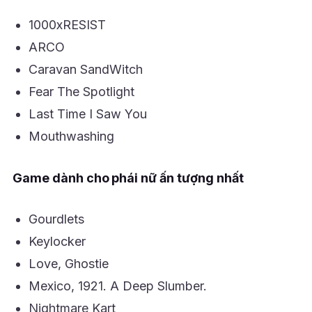
1000xRESIST
ARCO
Caravan SandWitch
Fear The Spotlight
Last Time I Saw You
Mouthwashing
Game dành cho phái nữ ấn tượng nhất
Gourdlets
Keylocker
Love, Ghostie
Mexico, 1921. A Deep Slumber.
Nightmare Kart