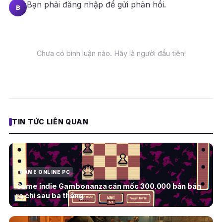
Bạn phải
đăng nhập
để gửi phản hồi.
B
Chưa có bình luận nào. Hãy là người đầu tiên!
TIN TỨC LIÊN QUAN
GAME ONLINE PC
Game indie Gambonanza cán mốc 300.000 bản bán
ra chỉ sau ba tháng