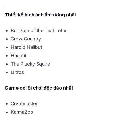
.
Thiết kế hình ảnh ấn tượng nhất
Bo: Path of the Teal Lotus
Crow Country
Harold Halibut
Hauntii
The Plucky Squire
Ultros
Game có lối chơi độc đáo nhất
Cryptmaster
KarmaZoo