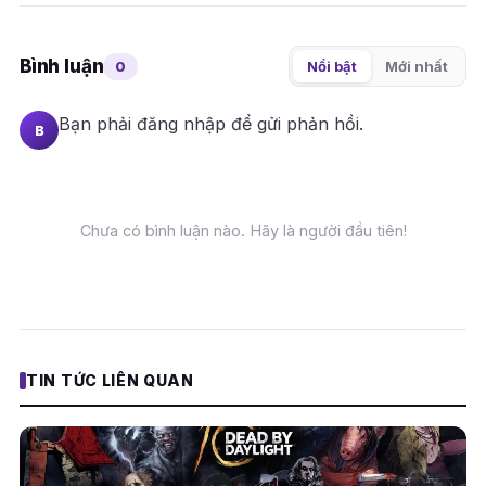
Bình luận
0
Nổi bật
Mới nhất
Bạn phải
đăng nhập
để gửi phản hồi.
B
Chưa có bình luận nào. Hãy là người đầu tiên!
TIN TỨC LIÊN QUAN