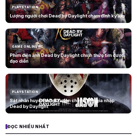
PLAYSTATION
Lượng người chơi Dead by Daylight chạm đỉnh kỷ lục
GAME ONLINE PC
Phim điện ảnh Dead by Daylight chính thức tìm được
đạo diễn
PLAYSTATION
Sát nhân huyền thoại Jason chính thức gia nhập
Dead by Daylight
ĐỌC NHIỀU NHẤT