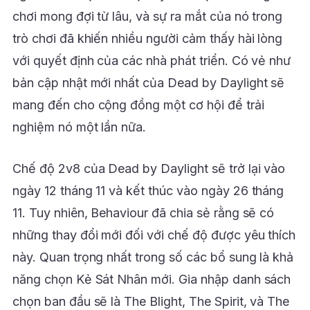
chơi mong đợi từ lâu, và sự ra mắt của nó trong
trò chơi đã khiến nhiều người cảm thấy hài lòng
với quyết định của các nhà phát triển. Có vẻ như
bản cập nhật mới nhất của Dead by Daylight sẽ
mang đến cho cộng đồng một cơ hội để trải
nghiệm nó một lần nữa.
Chế độ 2v8 của Dead by Daylight sẽ trở lại vào
ngày 12 tháng 11 và kết thúc vào ngày 26 tháng
11. Tuy nhiên, Behaviour đã chia sẻ rằng sẽ có
những thay đổi mới đối với chế độ được yêu thích
này. Quan trọng nhất trong số các bổ sung là khả
năng chọn Kẻ Sát Nhân mới. Gia nhập danh sách
chọn ban đầu sẽ là The Blight, The Spirit, và The