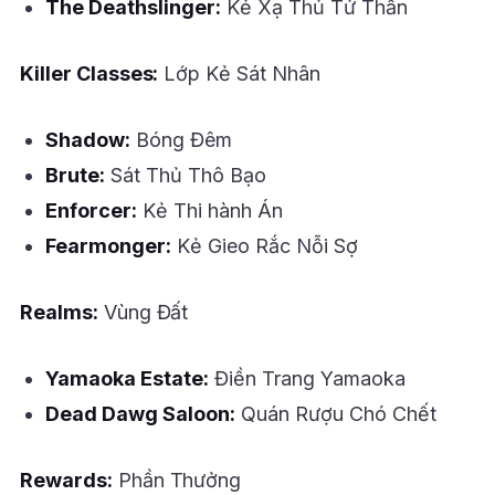
The Deathslinger:
Kẻ Xạ Thủ Tử Thần
Killer Classes:
Lớp Kẻ Sát Nhân
Shadow:
Bóng Đêm
Brute:
Sát Thủ Thô Bạo
Enforcer:
Kẻ Thi hành Án
Fearmonger:
Kẻ Gieo Rắc Nỗi Sợ
Realms:
Vùng Đất
Yamaoka Estate:
Điền Trang Yamaoka
Dead Dawg Saloon:
Quán Rượu Chó Chết
Rewards:
Phần Thưởng