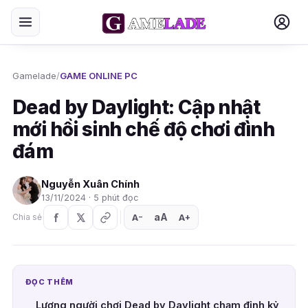
Gamelade
/
GAME ONLINE PC
Dead by Daylight: Cập nhật
mới hồi sinh chế độ chơi đình
đám
Nguyễn Xuân Chính
13/11/2024 · 5 phút đọc
aA
A
A
Chia sẻ
+
−
ĐỌC THÊM
Lượng người chơi Dead by Daylight chạm đỉnh kỷ