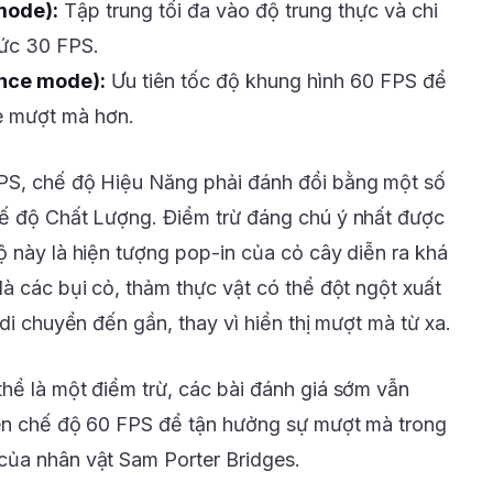
mode):
Tập trung tối đa vào độ trung thực và chi
mức 30 FPS.
nce mode):
Ưu tiên tốc độ khung hình 60 FPS để
e mượt mà hơn.
PS, chế độ Hiệu Năng phải đánh đổi bằng một số
hế độ Chất Lượng. Điểm trừ đáng chú ý nhất được
ộ này là hiện tượng pop-in của cỏ cây diễn ra khá
à các bụi cỏ, thảm thực vật có thể đột ngột xuất
 di chuyển đến gần, thay vì hiển thị mượt mà từ xa.
hể là một điểm trừ, các bài đánh giá sớm vẫn
iên chế độ 60 FPS để tận hưởng sự mượt mà trong
của nhân vật Sam Porter Bridges.