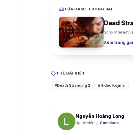
TỰA GAME TRONG BÀI
Dead Str
Sony Interactiv
Xem trang ga
THẺ BÀI VIẾT
#Death Stranding 2
#Hideo Kojima
Nguyễn Hoàng Long
Người viết tại
Gamelade