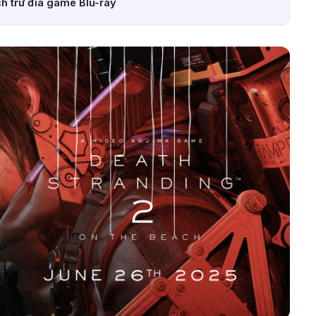
h trữ đĩa game Blu-ray