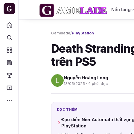
Nền tảng
Gamelade
/
PlayStation
Death Stranding
trên PS5
Nguyễn Hoàng Long
13/05/2025 · 4 phút đọc
ĐỌC THÊM
Đạo diễn Nier Automata thất vọng 
PlayStation