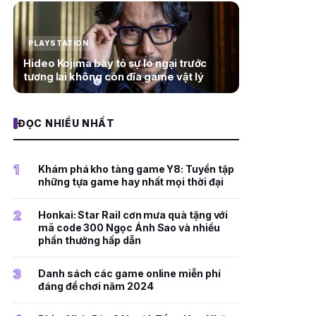
PLAYSTATION
Hideo Kojima bày tỏ sự lo ngại trước
tương lai không còn đĩa game vật lý
ĐỌC NHIỀU NHẤT
1
Khám phá kho tàng game Y8: Tuyển tập
những tựa game hay nhất mọi thời đại
2
Honkai: Star Rail cơn mưa quà tặng với
mã code 300 Ngọc Ánh Sao và nhiều
phần thưởng hấp dẫn
3
Danh sách các game online miễn phí
đáng để chơi năm 2024