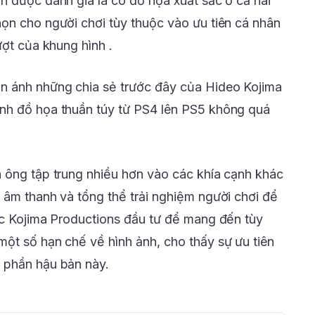
n được đánh giá là có đồ họa xuất sắc ở cả hai
ọn cho người chơi tùy thuộc vào ưu tiên cá nhân
ượt của khung hình .
n ánh những chia sẻ trước đây của Hideo Kojima
nh đồ họa thuần túy từ PS4 lên PS5 không quá
 ông tập trung nhiều hơn vào các khía cạnh khác
 âm thanh và tổng thể trải nghiệm người chơi để
ệc Kojima Productions đầu tư để mang đến tùy
ột số hạn chế về hình ảnh, cho thấy sự ưu tiên
 phần hậu bản này.