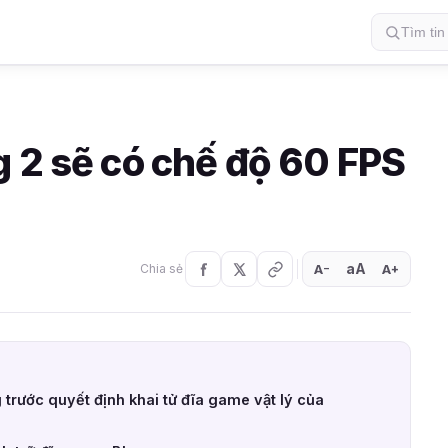
 2 sẽ có chế độ 60 FPS
aA
A
A
Chia sẻ
+
−
trước quyết định khai tử đĩa game vật lý của