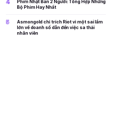
4
Phim Nhật Bản 2 Người: Tổng Hợp Những
Bộ Phim Hay Nhất
5
Asmongold chỉ trích Riot vì một sai lầm
lớn về doanh số dẫn đến việc sa thải
nhân viên