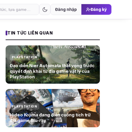
Đăng nhập
Đăng ký
TIN TỨC LIÊN QUAN
PLAYSTATION
Đạo diễn Nier Automata thất vọng trước
quyết định khai tử đĩa game vật lý của
PlayStation
PLAYSTATION
Hideo Kojima đang điên cuồng tích trữ
đĩa game Blu-ray