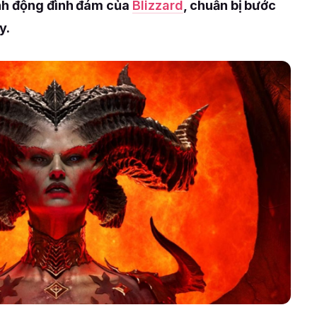
ành động đình đám của
Blizzard
, chuẩn bị bước
y.