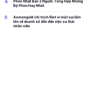
4
Phim Nhật Bản 2 Người: Tổng Hợp Những
Bộ Phim Hay Nhất
5
Asmongold chỉ trích Riot vì một sai lầm
lớn về doanh số dẫn đến việc sa thải
nhân viên