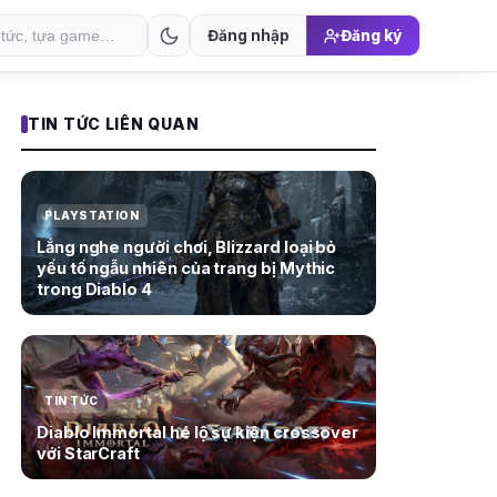
Đăng nhập
Đăng ký
TIN TỨC LIÊN QUAN
PLAYSTATION
Lắng nghe người chơi, Blizzard loại bỏ
yếu tố ngẫu nhiên của trang bị Mythic
trong Diablo 4
TIN TỨC
Diablo Immortal hé lộ sự kiện crossover
với StarCraft