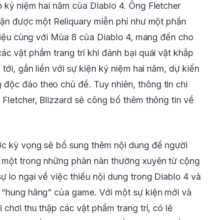
n kỷ niệm hai năm của Diablo 4. Ông Fletcher
nhận được một Reliquary miễn phí như một phần
thiệu cùng với Mùa 8 của Diablo 4, mang đến cho
c vật phẩm trang trí khi đánh bại quái vật khắp
tới, gắn liền với sự kiện kỷ niệm hai năm, dự kiến
độc đáo theo chủ đề. Tuy nhiên, thông tin chi
 Fletcher, Blizzard sẽ công bố thêm thông tin về
ợc kỳ vọng sẽ bổ sung thêm nội dung để người
t một trong những phàn nàn thường xuyên từ cộng
 lo ngại về việc thiếu nội dung trong Diablo 4 và
n “hung hăng” của game. Với một sự kiện mới và
 chơi thu thập các vật phẩm trang trí, có lẽ