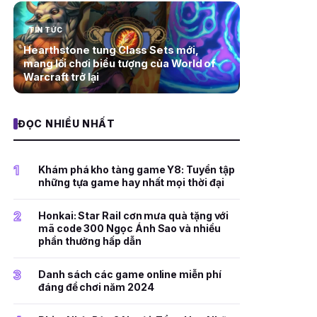
TIN TỨC
Hearthstone tung Class Sets mới,
mang lối chơi biểu tượng của World of
Warcraft trở lại
ĐỌC NHIỀU NHẤT
1
Khám phá kho tàng game Y8: Tuyển tập
những tựa game hay nhất mọi thời đại
2
Honkai: Star Rail cơn mưa quà tặng với
mã code 300 Ngọc Ánh Sao và nhiều
phần thưởng hấp dẫn
3
Danh sách các game online miễn phí
đáng để chơi năm 2024