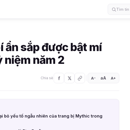
bí ẩn sắp được bật mí
kỷ niệm năm 2
aA
A
A
Chia sẻ
+
−
ại bỏ yếu tố ngẫu nhiên của trang bị Mythic trong