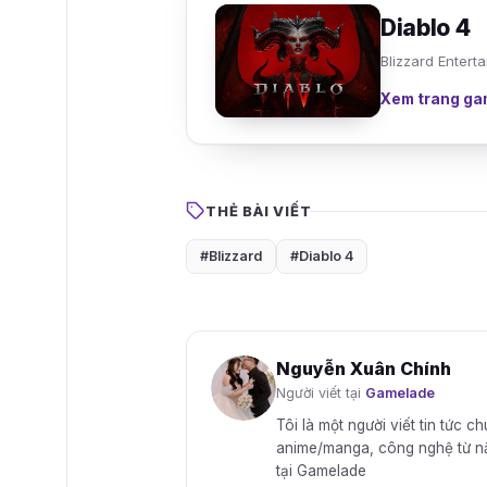
Diablo 4
Blizzard Enter
Xem trang ga
THẺ BÀI VIẾT
#Blizzard
#Diablo 4
Nguyễn Xuân Chính
Người viết tại
Gamelade
Tôi là một người viết tin tức c
anime/manga, công nghệ từ năm 
tại Gamelade