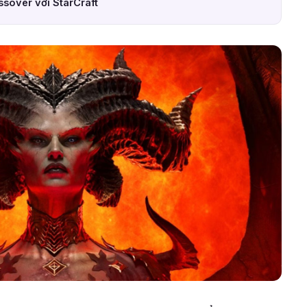
ssover với StarCraft