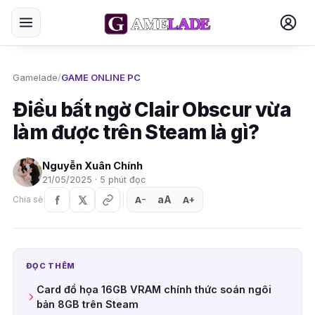
Gamelade
/
GAME ONLINE PC
Điều bất ngờ Clair Obscur vừa
làm được trên Steam là gì?
Nguyễn Xuân Chính
21/05/2025 · 5 phút đọc
aA
A
A
Chia sẻ
+
−
ĐỌC THÊM
Card đồ họa 16GB VRAM chính thức soán ngôi
bản 8GB trên Steam