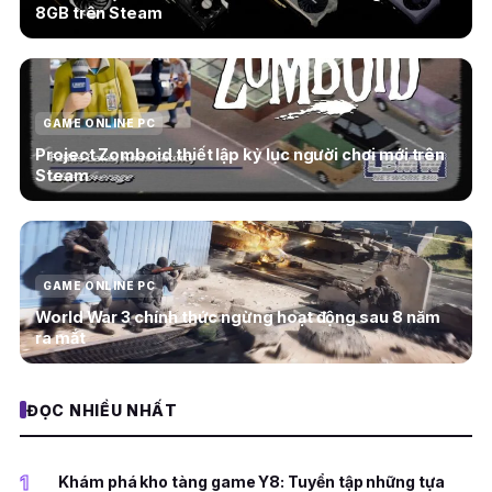
8GB trên Steam
GAME ONLINE PC
Project Zomboid thiết lập kỷ lục người chơi mới trên
Steam
GAME ONLINE PC
World War 3 chính thức ngừng hoạt động sau 8 năm
ra mắt
ĐỌC NHIỀU NHẤT
1
Khám phá kho tàng game Y8: Tuyển tập những tựa