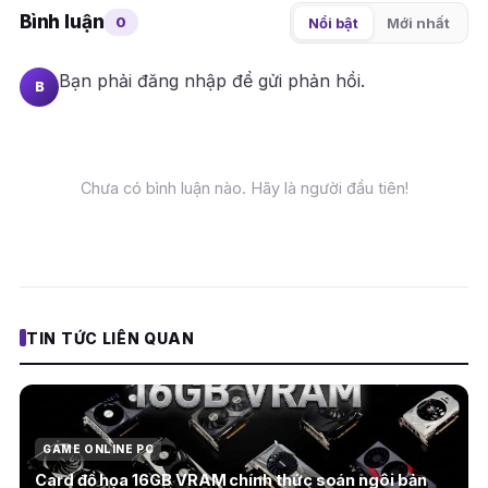
Bình luận
0
Nổi bật
Mới nhất
Bạn phải
đăng nhập
để gửi phản hồi.
B
Chưa có bình luận nào. Hãy là người đầu tiên!
TIN TỨC LIÊN QUAN
GAME ONLINE PC
Card đồ họa 16GB VRAM chính thức soán ngôi bản