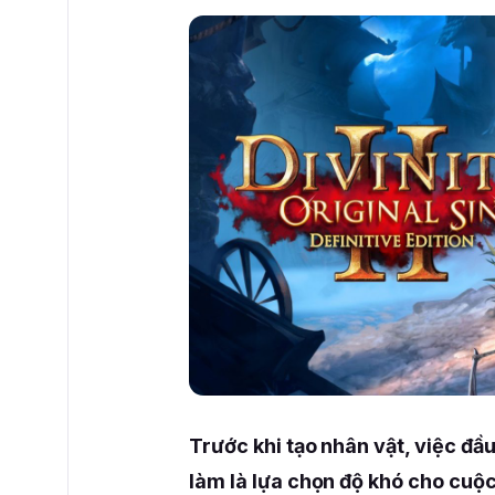
Trước khi tạo nhân vật, việc đầu
làm là lựa chọn độ khó cho cuộc