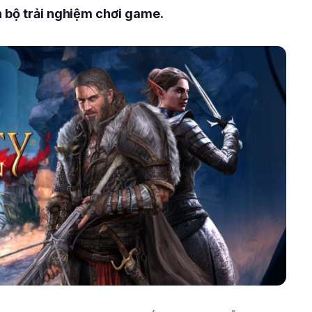
 bộ trải nghiệm chơi game.