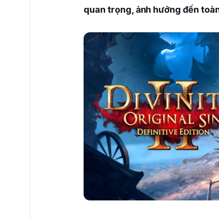
quan trọng, ảnh hưởng đến toàn