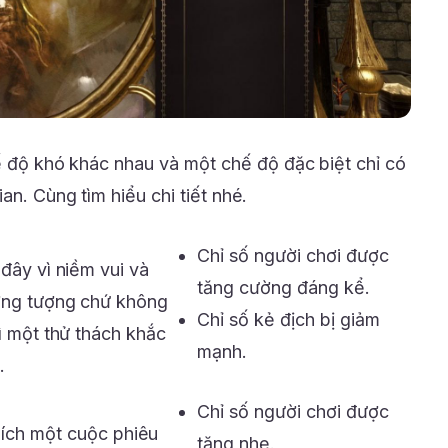
hế độ khó khác nhau và một chế độ đặc biệt chỉ có
an. Cùng tìm hiểu chi tiết nhé.
Chỉ số người chơi được
đây vì niềm vui và
tăng cường đáng kể.
ởng tượng chứ không
Chỉ số kẻ địch bị giảm
ì một thử thách khắc
mạnh.
.
Chỉ số người chơi được
hích một cuộc phiêu
tăng nhẹ.