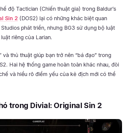
chế độ Tactician (Chiến thuật gia) trong Baldur’s
al Sin 2
(DOS2) lại có những khác biệt quan
 Studios phát triển, nhưng BG3 sử dụng bộ luật
uật riêng của Larian.
 và thủ thuật giúp bạn trở nên “bá đạo” trong
2. Hai hệ thống game hoàn toàn khác nhau, đòi
chế và hiểu rõ điểm yếu của kẻ địch mới có thể
ó trong Divial: Original Sin 2