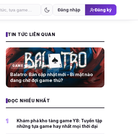
Đăng nhập
Đăng ký
TIN TỨC LIÊN QUAN
GAME ONLINE PC
Balatro: Bản cập nhật mới – Bí mật nào
đang chờ đợi game thủ?
ĐỌC NHIỀU NHẤT
1
Khám phá kho tàng game Y8: Tuyển tập
những tựa game hay nhất mọi thời đại