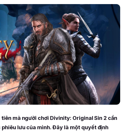
 tiên mà người chơi Divinity: Original Sin 2 cần
 phiêu lưu của mình. Đây là một quyết định