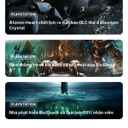
PLAYSTATION
Atomic Heart chốt lịch ra mắt bản DLC thứ 4 Blood on
Crystal
PLAYSTATION
Rò rỉ thông tin về bối cảnh và nhân vật của BioShock
4
PLAYSTATION
Nhà phát triển BioShock sa thải hơn 30% nhân viên