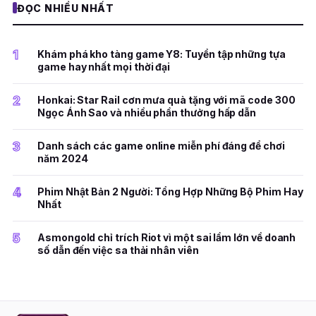
ĐỌC NHIỀU NHẤT
1
Khám phá kho tàng game Y8: Tuyển tập những tựa
game hay nhất mọi thời đại
2
Honkai: Star Rail cơn mưa quà tặng với mã code 300
Ngọc Ánh Sao và nhiều phần thưởng hấp dẫn
3
Danh sách các game online miễn phí đáng để chơi
năm 2024
4
Phim Nhật Bản 2 Người: Tổng Hợp Những Bộ Phim Hay
Nhất
5
Asmongold chỉ trích Riot vì một sai lầm lớn về doanh
số dẫn đến việc sa thải nhân viên