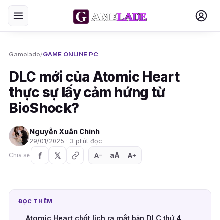
Gamelade
/
GAME ONLINE PC
DLC mới của Atomic Heart
thực sự lấy cảm hứng từ
BioShock?
Nguyễn Xuân Chính
29/01/2025 · 3 phút đọc
aA
A
A
Chia sẻ
+
−
ĐỌC THÊM
Atomic Heart chốt lịch ra mắt bản DLC thứ 4