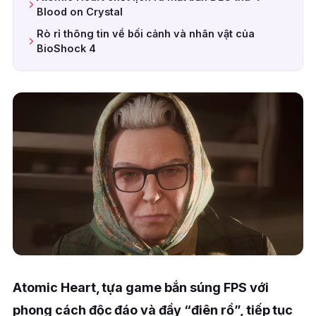
Blood on Crystal
Rò rỉ thông tin về bối cảnh và nhân vật của
BioShock 4
Atomic Heart, tựa game bắn súng FPS với
phong cách độc đáo và đầy “điên rồ”, tiếp tục