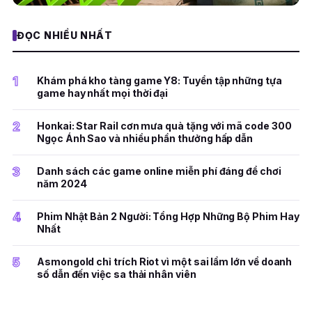
ĐỌC NHIỀU NHẤT
1
Khám phá kho tàng game Y8: Tuyển tập những tựa
game hay nhất mọi thời đại
2
Honkai: Star Rail cơn mưa quà tặng với mã code 300
Ngọc Ánh Sao và nhiều phần thưởng hấp dẫn
3
Danh sách các game online miễn phí đáng để chơi
năm 2024
4
Phim Nhật Bản 2 Người: Tổng Hợp Những Bộ Phim Hay
Nhất
5
Asmongold chỉ trích Riot vì một sai lầm lớn về doanh
số dẫn đến việc sa thải nhân viên