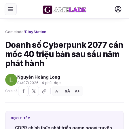
Gamelade
/
PlayStation
Doanh số Cyberpunk 2077 cán
mốc 40 triệu bản sau sáu năm
phát hành
Nguyễn Hoàng Long
04/07/2026 · 4 phút đọc
aA
A
A
Chia sẻ
+
−
ĐỌC THÊM
CDPR chính thức phát triển game ngoại truyện