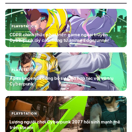
PLAYSTATION
CDPR chính thức phát triển game ngoại truyện
Cyberpunk lấy cảm hứng từ anime Edgerunner
PLAYSTATION
Apex Legends công bố sự kiện hợp tác với vũ trụ
Cyberpunk
PLAYSTATION
Lượng người chơi Cyberpunk 2077 hồi sinh mạnh mẽ
trên steam