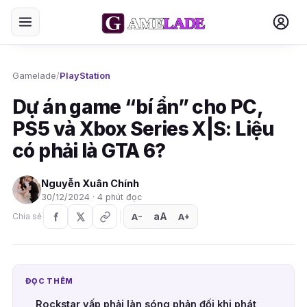
Gamelade
/
PlayStation
Dự án game “bí ẩn” cho PC,
PS5 và Xbox Series X|S: Liệu
có phải là GTA 6?
Nguyễn Xuân Chính
30/12/2024 · 4 phút đọc
aA
A
A
Chia sẻ
+
−
ĐỌC THÊM
Rockstar vấp phải làn sóng phản đối khi phát