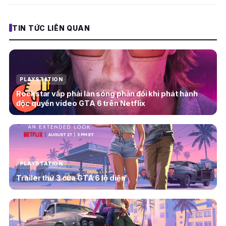
TIN TỨC LIÊN QUAN
PLAYSTATION
Rockstar vấp phải làn sóng phản đối khi phát hành
độc quyền video GTA 6 trên Netflix
PLAYSTATION
Trailer thứ 3 của GTA 6 lộ diện