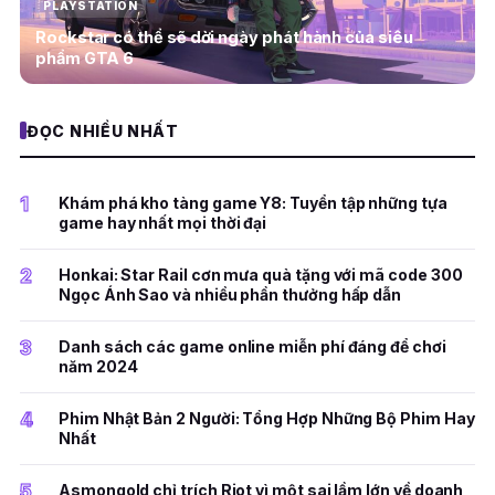
PLAYSTATION
Rockstar có thể sẽ dời ngày phát hành của siêu
phẩm GTA 6
ĐỌC NHIỀU NHẤT
1
Khám phá kho tàng game Y8: Tuyển tập những tựa
game hay nhất mọi thời đại
2
Honkai: Star Rail cơn mưa quà tặng với mã code 300
Ngọc Ánh Sao và nhiều phần thưởng hấp dẫn
3
Danh sách các game online miễn phí đáng để chơi
năm 2024
4
Phim Nhật Bản 2 Người: Tổng Hợp Những Bộ Phim Hay
Nhất
5
Asmongold chỉ trích Riot vì một sai lầm lớn về doanh