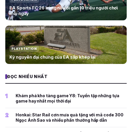
EA Sports FC 26 bùng nổ với gần 10 triệu người chơi
mỗi ngày
PLAYSTATION
Kỷ nguyên đại chúng của EA sắp khép lại
ĐỌC NHIỀU NHẤT
1
Khám phá kho tàng game Y8: Tuyển tập những tựa
game hay nhất mọi thời đại
2
Honkai: Star Rail cơn mưa quà tặng với mã code 300
Ngọc Ánh Sao và nhiều phần thưởng hấp dẫn