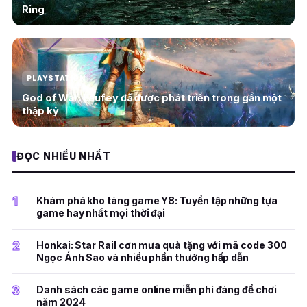
Ring
PLAYSTATION
God of War: Laufey đã được phát triển trong gần một
thập kỷ
ĐỌC NHIỀU NHẤT
1
Khám phá kho tàng game Y8: Tuyển tập những tựa
game hay nhất mọi thời đại
2
Honkai: Star Rail cơn mưa quà tặng với mã code 300
Ngọc Ánh Sao và nhiều phần thưởng hấp dẫn
3
Danh sách các game online miễn phí đáng để chơi
năm 2024