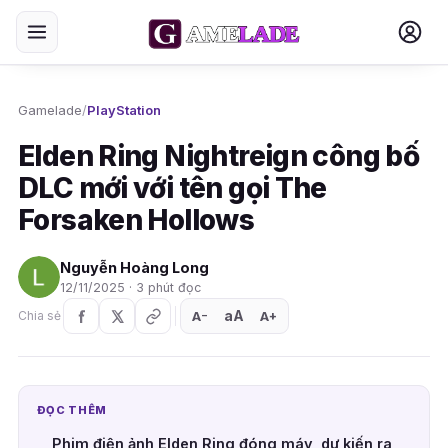
Gamelade
/
PlayStation
Elden Ring Nightreign công bố
DLC mới với tên gọi The
Forsaken Hollows
Nguyễn Hoàng Long
12/11/2025 · 3 phút đọc
aA
A
A
Chia sẻ
+
−
ĐỌC THÊM
Phim điện ảnh Elden Ring đóng máy, dự kiến ra