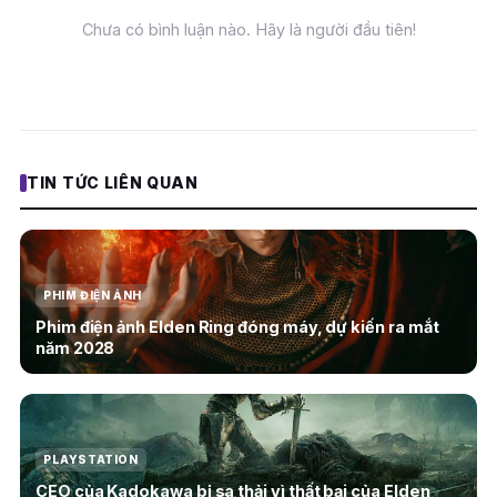
Chưa có bình luận nào. Hãy là người đầu tiên!
TIN TỨC LIÊN QUAN
PHIM ĐIỆN ẢNH
Phim điện ảnh Elden Ring đóng máy, dự kiến ra mắt
năm 2028
PLAYSTATION
CEO của Kadokawa bị sa thải vì thất bại của Elden