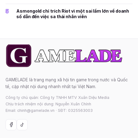
5
Asmongold chỉ trích Riot vì một sai lầm lớn về doanh
số dẫn đến việc sa thải nhân viên
GAMELADE là trang mạng xã hội tin game trong nước và Quốc
tế, cập nhật nội dung nhanh nhất tại Việt Nam.
Công ty chủ quản: Công ty TNHH MTV Xuân Diệu Media
Chịu trách nhiệm nội dung: Nguyễn Xuân Chính
Email: chinh@gamelade.vn · SĐT: 0325563003