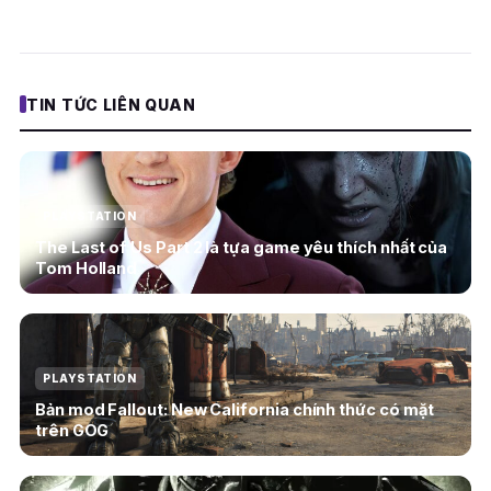
TIN TỨC LIÊN QUAN
PLAYSTATION
The Last of Us Part 2 là tựa game yêu thích nhất của
Tom Holland
PLAYSTATION
Bản mod Fallout: New California chính thức có mặt
trên GOG