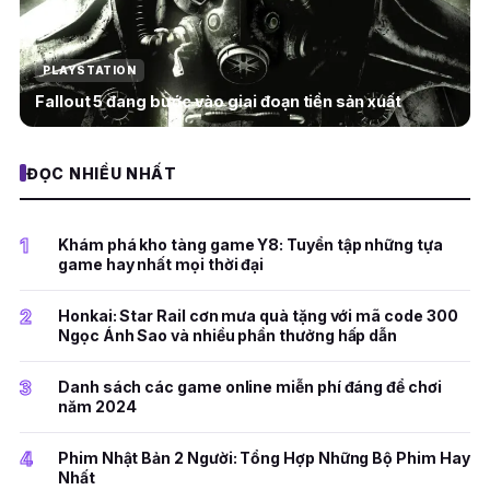
PLAYSTATION
Fallout 5 đang bước vào giai đoạn tiền sản xuất
ĐỌC NHIỀU NHẤT
1
Khám phá kho tàng game Y8: Tuyển tập những tựa
game hay nhất mọi thời đại
2
Honkai: Star Rail cơn mưa quà tặng với mã code 300
Ngọc Ánh Sao và nhiều phần thưởng hấp dẫn
3
Danh sách các game online miễn phí đáng để chơi
năm 2024
4
Phim Nhật Bản 2 Người: Tổng Hợp Những Bộ Phim Hay
Nhất