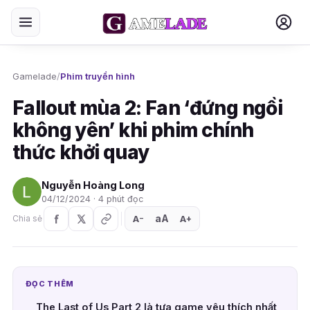
Gamelade
/
Phim truyền hình
Fallout mùa 2: Fan ‘đứng ngồi
không yên’ khi phim chính
thức khởi quay
Nguyễn Hoàng Long
04/12/2024 · 4 phút đọc
aA
A
A
Chia sẻ
+
−
ĐỌC THÊM
The Last of Us Part 2 là tựa game yêu thích nhất