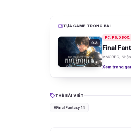
TỰA GAME TRONG BÀI
PC, PS, XBOX
9.3
Final Fan
MMORPG, Nhập v
Xem trang ga
THẺ BÀI VIẾT
#Final Fantasy 14