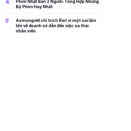
4
Phim Nhật Bản 2 Người: Tổng Hợp Những
Bộ Phim Hay Nhất
5
Asmongold chỉ trích Riot vì một sai lầm
lớn về doanh số dẫn đến việc sa thải
nhân viên