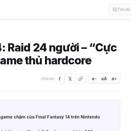
4: Raid 24 người – “Cực
game thủ hardcore
aA
A
A
Chia sẻ
+
−
ải game chậm của Final Fantasy 14 trên Nintendo