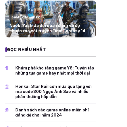
GAME ONLINE PC
Naoki Yoshida đổi quan điểm về độ
chuẩn xác cốt truyện Final Fantasy 14
ĐỌC NHIỀU NHẤT
1
Khám phá kho tàng game Y8: Tuyển tập
những tựa game hay nhất mọi thời đại
2
Honkai: Star Rail cơn mưa quà tặng với
mã code 300 Ngọc Ánh Sao và nhiều
phần thưởng hấp dẫn
3
Danh sách các game online miễn phí
đáng để chơi năm 2024