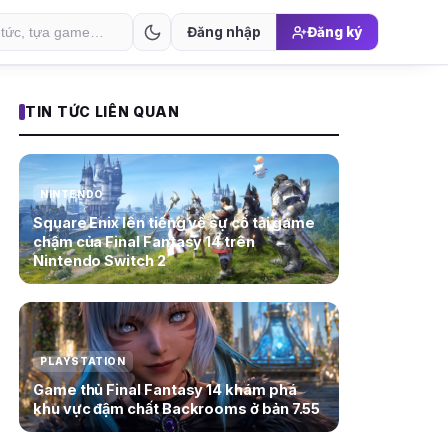
Đăng nhập
Đăng ký
TIN TỨC LIÊN QUAN
NINTENDO
Square Enix lên tiếng về sự cố tải game
chậm của Final Fantasy 14 trên
Nintendo Switch 2
PLAYSTATION
Game thủ Final Fantasy 14 khám phá
khu vực đậm chất Backrooms ở bản 7.55