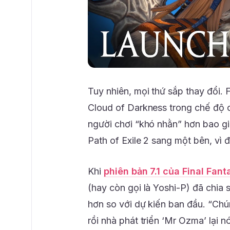
Tuy nhiên, mọi thứ sắp thay đổi. 
Cloud of Darkness trong chế độ c
người chơi “khó nhằn” hơn bao gi
Path of Exile 2 sang một bên, vì đ
Khi
phiên bản 7.1 của Final Fant
(hay còn gọi là Yoshi-P) đã chia s
hơn so với dự kiến ban đầu. “Chú
rồi nhà phát triển ‘Mr Ozma’ lại n