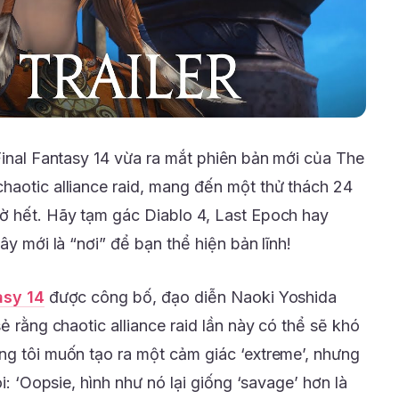
Final Fantasy 14 vừa ra mắt phiên bản mới của The
haotic alliance raid, mang đến một thử thách 24
ờ hết. Hãy tạm gác Diablo 4, Last Epoch hay
ây mới là “nơi” để bạn thể hiện bản lĩnh!
asy 14
được công bố, đạo diễn Naoki Yoshida
ẻ rằng chaotic alliance raid lần này có thể sẽ khó
ng tôi muốn tạo ra một cảm giác ‘extreme’, nhưng
ói: ‘Oopsie, hình như nó lại giống ‘savage’ hơn là