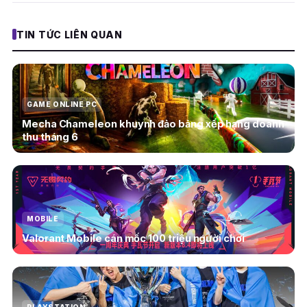
TIN TỨC LIÊN QUAN
GAME ONLINE PC
Mecha Chameleon khuynh đảo bảng xếp hạng doanh
thu tháng 6
MOBILE
Valorant Mobile cán mốc 100 triệu người chơi
PLAYSTATION