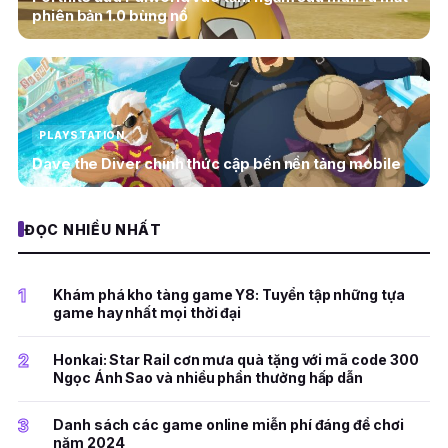
phiên bản 1.0 bùng nổ
PLAYSTATION
Dave the Diver chính thức cập bến nền tảng mobile
ĐỌC NHIỀU NHẤT
1
Khám phá kho tàng game Y8: Tuyển tập những tựa
game hay nhất mọi thời đại
2
Honkai: Star Rail cơn mưa quà tặng với mã code 300
Ngọc Ánh Sao và nhiều phần thưởng hấp dẫn
3
Danh sách các game online miễn phí đáng để chơi
năm 2024