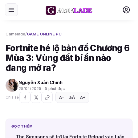
Gamelade
/
GAME ONLINE PC
Fortnite hé lộ bản đồ Chương 6
Mùa 3: Vùng đất bí ẩn nào
đang mở ra?
Nguyễn Xuân Chính
25/04/2025 · 5 phút đọc
aA
A
A
Chia sẻ
+
−
ĐỌC THÊM
The Simpsons sẽ trở lại Fortnite Reload vào tuần