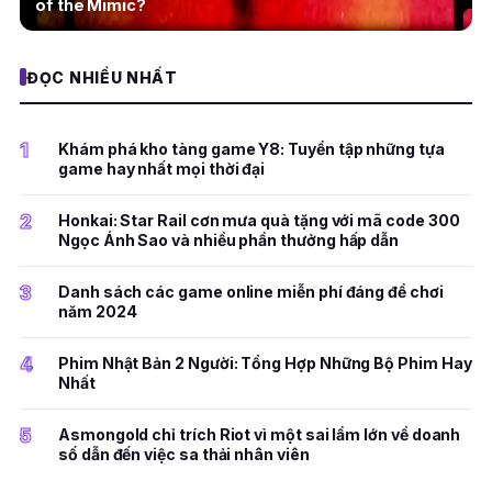
of the Mimic?
ĐỌC NHIỀU NHẤT
1
Khám phá kho tàng game Y8: Tuyển tập những tựa
game hay nhất mọi thời đại
2
Honkai: Star Rail cơn mưa quà tặng với mã code 300
Ngọc Ánh Sao và nhiều phần thưởng hấp dẫn
3
Danh sách các game online miễn phí đáng để chơi
năm 2024
4
Phim Nhật Bản 2 Người: Tổng Hợp Những Bộ Phim Hay
Nhất
5
Asmongold chỉ trích Riot vì một sai lầm lớn về doanh
số dẫn đến việc sa thải nhân viên