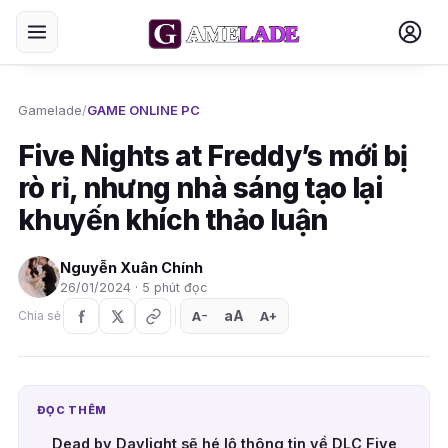
Gamelade
/
GAME ONLINE PC
Five Nights at Freddy’s mới bị
rò rỉ, nhưng nhà sáng tạo lại
khuyến khích thảo luận
Nguyễn Xuân Chính
26/01/2024 · 5 phút đọc
aA
A
A
Chia sẻ
+
−
ĐỌC THÊM
Dead by Daylight sẽ hé lộ thông tin về DLC Five