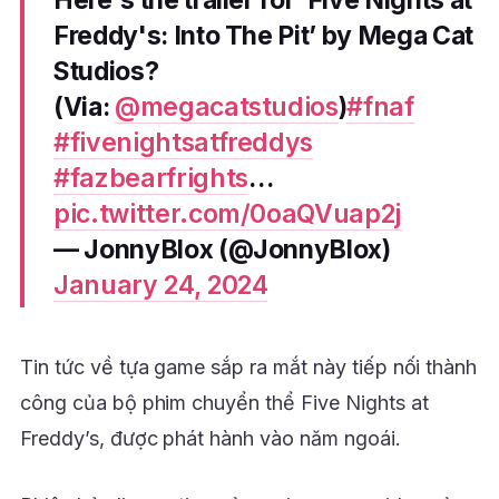
Freddy's: Into The Pit’ by Mega Cat
Studios?
(Via:
@megacatstudios
)
#fnaf
#fivenightsatfreddys
#fazbearfrights
…
pic.twitter.com/0oaQVuap2j
— JonnyBlox (@JonnyBlox)
January 24, 2024
Tin tức về tựa game sắp ra mắt này tiếp nối thành
công của bộ phim chuyển thể Five Nights at
Freddy’s, được phát hành vào năm ngoái.