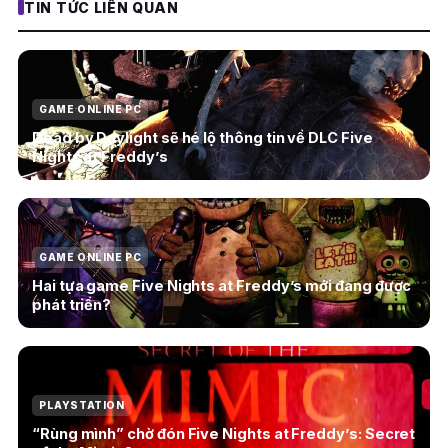
TIN TỨC LIÊN QUAN
GAME ONLINE PC
Dead by Daylight sẽ hé lộ thông tin về DLC Five
Nights at Freddy’s
GAME ONLINE PC
Hai tựa game Five Nights at Freddy’s mới đang được
phát triển?
PLAYSTATION
“Rùng mình” chờ đón Five Nights at Freddy’s: Secret