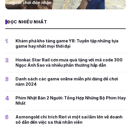
người chơi đón nhận
ĐỌC NHIỀU NHẤT
1
Khám phá kho tàng game Y8: Tuyển tập những tựa
game hay nhất mọi thời đại
2
Honkai: Star Rail cơn mưa quà tặng với mã code 300
Ngọc Ánh Sao và nhiều phần thưởng hấp dẫn
3
Danh sách các game online miễn phí đáng để chơi
năm 2024
4
Phim Nhật Bản 2 Người: Tổng Hợp Những Bộ Phim Hay
Nhất
5
Asmongold chỉ trích Riot vì một sai lầm lớn về doanh
số dẫn đến việc sa thải nhân viên