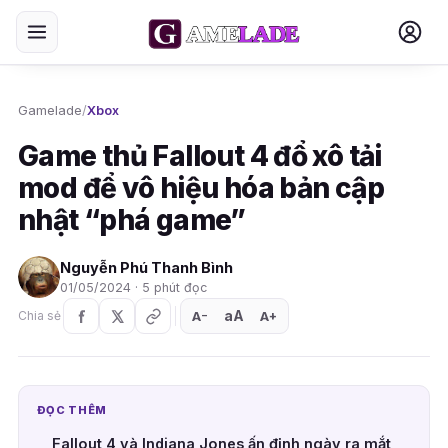
Gamelade
/
Xbox
Game thủ Fallout 4 đổ xô tải
mod để vô hiệu hóa bản cập
nhật “phá game”
Nguyễn Phú Thanh Bình
01/05/2024 · 5 phút đọc
aA
A
A
Chia sẻ
+
−
ĐỌC THÊM
Fallout 4 và Indiana Jones ấn định ngày ra mắt