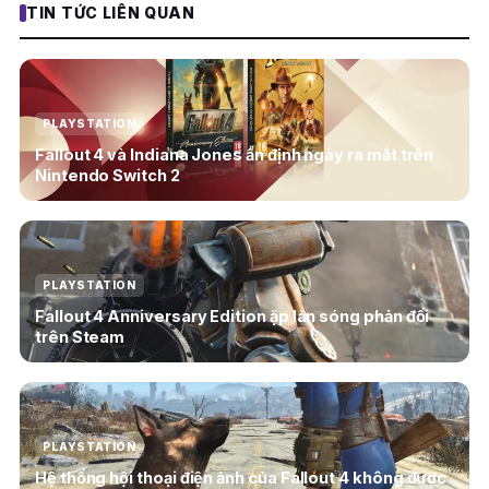
TIN TỨC LIÊN QUAN
PLAYSTATION
Fallout 4 và Indiana Jones ấn định ngày ra mắt trên
Nintendo Switch 2
PLAYSTATION
Fallout 4 Anniversary Edition ặp làn sóng phản đối
trên Steam
PLAYSTATION
Hệ thống hội thoại điện ảnh của Fallout 4 không được