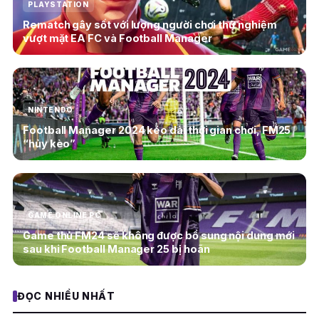
PLAYSTATION
Rematch gây sốt với lượng người chơi thử nghiệm
vượt mặt EA FC và Football Manager
NINTENDO
Football Manager 2024 kéo dài thời gian chơi, FM25
“hủy kèo”
GAME ONLINE PC
Game thủ FM24 sẽ không được bổ sung nội dung mới
sau khi Football Manager 25 bị hoãn
ĐỌC NHIỀU NHẤT