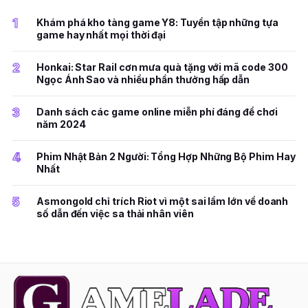
1
Khám phá kho tàng game Y8: Tuyển tập những tựa
game hay nhất mọi thời đại
2
Honkai: Star Rail cơn mưa quà tặng với mã code 300
Ngọc Ánh Sao và nhiều phần thưởng hấp dẫn
3
Danh sách các game online miễn phí đáng để chơi
năm 2024
4
Phim Nhật Bản 2 Người: Tổng Hợp Những Bộ Phim Hay
Nhất
5
Asmongold chỉ trích Riot vì một sai lầm lớn về doanh
số dẫn đến việc sa thải nhân viên