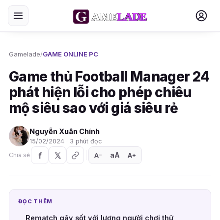
Gamelade
/
GAME ONLINE PC
Game thủ Football Manager 24
phát hiện lỗi cho phép chiêu
mộ siêu sao với giá siêu rẻ
Nguyễn Xuân Chính
15/02/2024 · 3 phút đọc
aA
A
A
Chia sẻ
+
−
ĐỌC THÊM
Rematch gây sốt với lượng người chơi thử