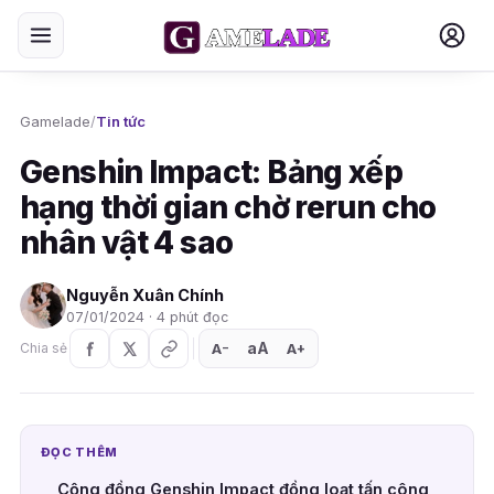
Gamelade
/
Tin tức
Genshin Impact: Bảng xếp
hạng thời gian chờ rerun cho
nhân vật 4 sao
Nguyễn Xuân Chính
07/01/2024 · 4 phút đọc
aA
A
A
Chia sẻ
+
−
ĐỌC THÊM
Cộng đồng Genshin Impact đồng loạt tấn công