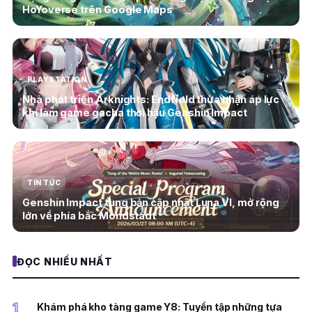
HoYoverse trên Google Maps
PLAYSTATION
Nhà phát triển Arknights: Endfield thừa nhận áp lực
khi làm game gacha thời hậu Genshin Impact
TIN TỨC
Genshin Impact tung bản cập nhật Luna VI, mở rộng
lớn về phía bắc Mondstadt
ĐỌC NHIỀU NHẤT
1
Khám phá kho tàng game Y8: Tuyển tập những tựa