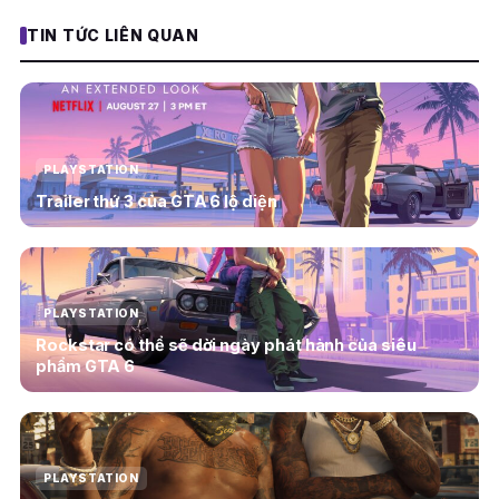
TIN TỨC LIÊN QUAN
PLAYSTATION
Trailer thứ 3 của GTA 6 lộ diện
PLAYSTATION
Rockstar có thể sẽ dời ngày phát hành của siêu
phẩm GTA 6
PLAYSTATION