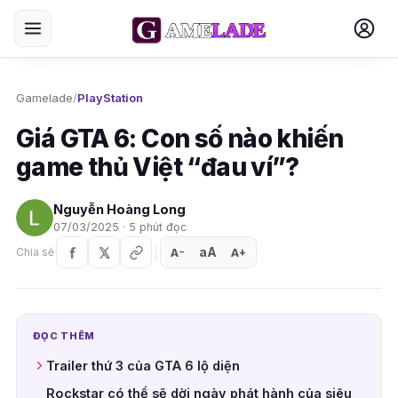
Gamelade
/
PlayStation
Giá GTA 6: Con số nào khiến
game thủ Việt “đau ví”?
Nguyễn Hoàng Long
07/03/2025 · 5 phút đọc
aA
A
A
Chia sẻ
+
−
ĐỌC THÊM
Trailer thứ 3 của GTA 6 lộ diện
Rockstar có thể sẽ dời ngày phát hành của siêu