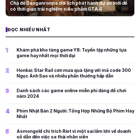
Cha đẻ Danganronpa dời lịch phát hành dự án mới để
có thời gian trải nghiệm siêu phẩm GTA 6
ĐỌC NHIỀU NHẤT
1
Khám phá kho tàng game Y8: Tuyển tập những tựa
game hay nhất mọi thời đại
2
Honkai: Star Rail cơn mưa quà tặng với mã code 300
Ngọc Ánh Sao và nhiều phần thưởng hấp dẫn
3
Danh sách các game online miễn phí đáng để chơi
năm 2024
4
Phim Nhật Bản 2 Người: Tổng Hợp Những Bộ Phim Hay
Nhất
5
Asmongold chỉ trích Riot vì một sai lầm lớn về doanh
số dẫn đến việc sa thải nhân viên