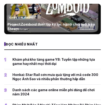
GAME ONLINE PC
Project Zomboid thiết lập kỷ lục người chơi mới trên
Steam
ĐỌC NHIỀU NHẤT
1
Khám phá kho tàng game Y8: Tuyển tập những tựa
game hay nhất mọi thời đại
2
Honkai: Star Rail cơn mưa quà tặng với mã code 300
Ngọc Ánh Sao và nhiều phần thưởng hấp dẫn
3
Danh sách các game online miễn phí đáng để chơi
năm 2024