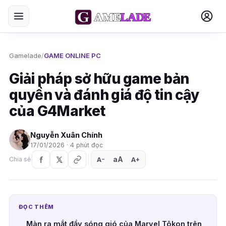
Gamelade
/
GAME ONLINE PC
Giải pháp sở hữu game bản
quyền và đánh giá độ tin cậy
của G4Market
Nguyễn Xuân Chính
17/01/2026 · 4 phút đọc
aA
A
A
Chia sẻ
+
−
ĐỌC THÊM
Màn ra mắt đầy sóng gió của Marvel Tōkon trên