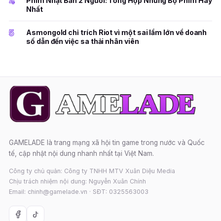
4
Phim Nhật Bản 2 Người: Tổng Hợp Những Bộ Phim Hay
Nhất
5
Asmongold chỉ trích Riot vì một sai lầm lớn về doanh
số dẫn đến việc sa thải nhân viên
GAMELADE là trang mạng xã hội tin game trong nước và Quốc
tế, cập nhật nội dung nhanh nhất tại Việt Nam.
Công ty chủ quản: Công ty TNHH MTV Xuân Diệu Media
Chịu trách nhiệm nội dung: Nguyễn Xuân Chính
Email: chinh@gamelade.vn · SĐT: 0325563003