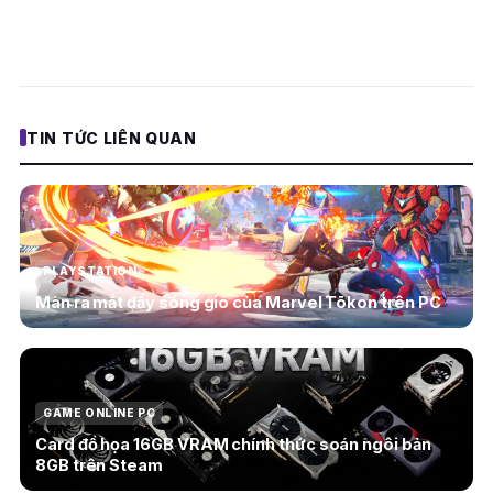
TIN TỨC LIÊN QUAN
PLAYSTATION
Màn ra mắt đầy sóng gió của Marvel Tōkon trên PC
GAME ONLINE PC
Card đồ họa 16GB VRAM chính thức soán ngôi bản
8GB trên Steam