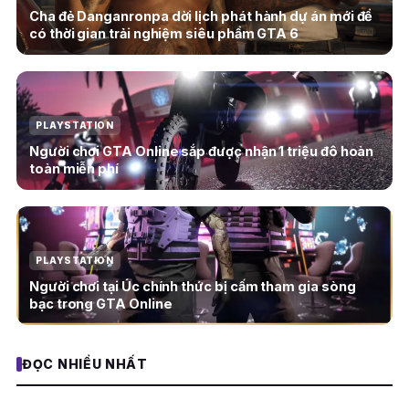
Cha đẻ Danganronpa dời lịch phát hành dự án mới để
có thời gian trải nghiệm siêu phẩm GTA 6
PLAYSTATION
Người chơi GTA Online sắp được nhận 1 triệu đô hoàn
toàn miễn phí
PLAYSTATION
Người chơi tại Úc chính thức bị cấm tham gia sòng
bạc trong GTA Online
ĐỌC NHIỀU NHẤT