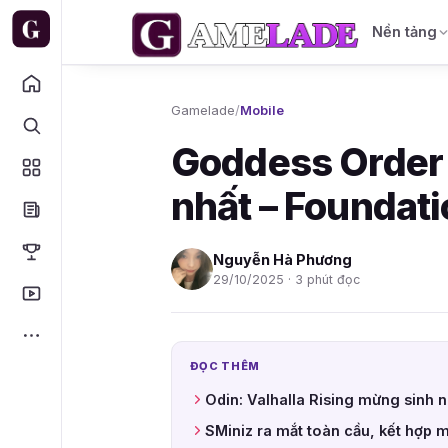
Nền tảng
Gamelade
/
Mobile
Goddess Order 
nhất – Foundat
Nguyễn Hà Phương
29/10/2025 · 3 phút đọc
ĐỌC THÊM
Odin: Valhalla Rising mừng sinh 
SMiniz ra mắt toàn cầu, kết hợp 