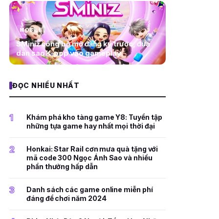
MOBILE
SMiniz công bố mở đăng ký trước, đưa
dàn sao K-pop vào gameplay
ĐỌC NHIỀU NHẤT
1
Khám phá kho tàng game Y8: Tuyển tập
những tựa game hay nhất mọi thời đại
2
Honkai: Star Rail cơn mưa quà tặng với
mã code 300 Ngọc Ánh Sao và nhiều
phần thưởng hấp dẫn
3
Danh sách các game online miễn phí
đáng để chơi năm 2024