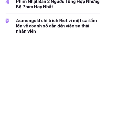
4
Phim Nhật Bản 2 Người: Tổng Hợp Những
Bộ Phim Hay Nhất
5
Asmongold chỉ trích Riot vì một sai lầm
lớn về doanh số dẫn đến việc sa thải
nhân viên