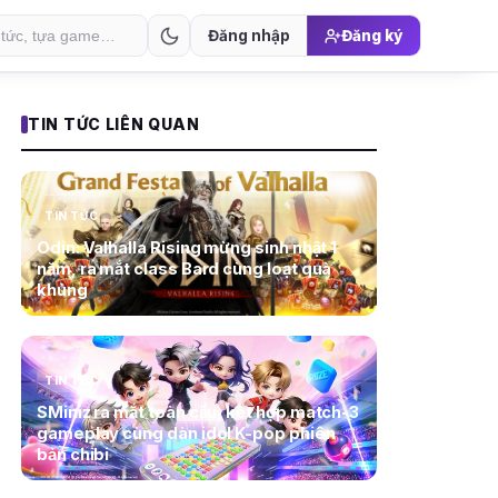
Đăng nhập
Đăng ký
TIN TỨC LIÊN QUAN
TIN TỨC
Odin: Valhalla Rising mừng sinh nhật 1
năm, ra mắt class Bard cùng loạt quà
khủng
TIN TỨC
SMiniz ra mắt toàn cầu, kết hợp match-3
gameplay cùng dàn idol K-pop phiên
bản chibi