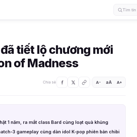
đã tiết lộ chương mới
ion of Madness
aA
A
A
Chia sẻ
+
−
nhật 1 năm, ra mắt class Bard cùng loạt quà khủng
match-3 gameplay cùng dàn idol K-pop phiên bản chibi