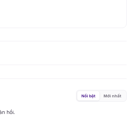
Nổi bật
Mới nhất
ản hồi.