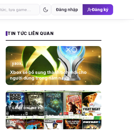
Đăng nhập
Đăng ký
TIN TỨC LIÊN QUAN
XBOX
Xbox sẽ bổ sung thành tích mới cho
người dùng trong năm nay
GAME ONLINE PC
Kho game Xbox 360 chuẩn bị đổ bộ lên
PC