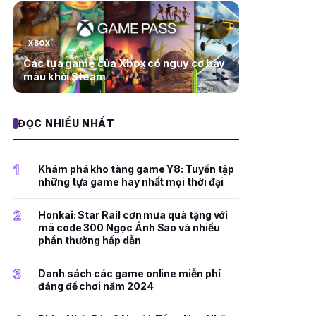
XBOX
Các tựa game của Xbox có nguy cơ bay
màu khỏi Steam
ĐỌC NHIỀU NHẤT
1
Khám phá kho tàng game Y8: Tuyển tập
những tựa game hay nhất mọi thời đại
2
Honkai: Star Rail cơn mưa quà tặng với
mã code 300 Ngọc Ánh Sao và nhiều
phần thưởng hấp dẫn
3
Danh sách các game online miễn phí
đáng để chơi năm 2024