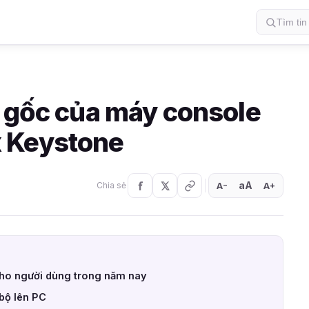
g gốc của máy console
 Keystone
aA
A
A
Chia sẻ
+
−
cho người dùng trong năm nay
bộ lên PC