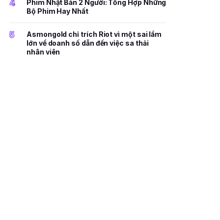
4
Phim Nhật Bản 2 Người: Tổng Hợp Những
Bộ Phim Hay Nhất
5
Asmongold chỉ trích Riot vì một sai lầm
lớn về doanh số dẫn đến việc sa thải
nhân viên