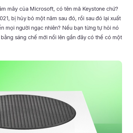
đám mây của Microsoft, có tên mã Keystone chứ?
21, bị hủy bỏ một năm sau đó, rồi sau đó lại xuất
iến mọi người ngạc nhiên? Nếu bạn từng tự hỏi nó
ột bằng sáng chế mới nổi lên gần đây có thể có một