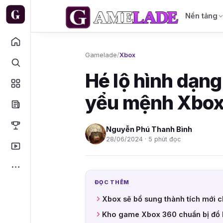
Nền tảng
Gamelade
/
Xbox
Hé lộ hình dạn
yểu mệnh Xbox
Nguyễn Phú Thanh Bình
28/06/2024 · 5 phút đọc
ĐỌC THÊM
Xbox sẽ bổ sung thành tích mới 
Kho game Xbox 360 chuẩn bị đổ 