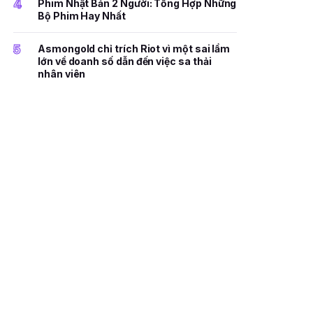
4
Phim Nhật Bản 2 Người: Tổng Hợp Những
Bộ Phim Hay Nhất
5
Asmongold chỉ trích Riot vì một sai lầm
lớn về doanh số dẫn đến việc sa thải
nhân viên