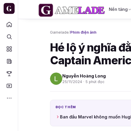
Nền tảng
Gamelade
/
Phim điện ảnh
Hé lộ ý nghĩa đ
Captain Americ
Nguyễn Hoàng Long
25/11/2024 · 5 phút đọc
ĐỌC THÊM
Ban đầu Marvel không muốn Hugh