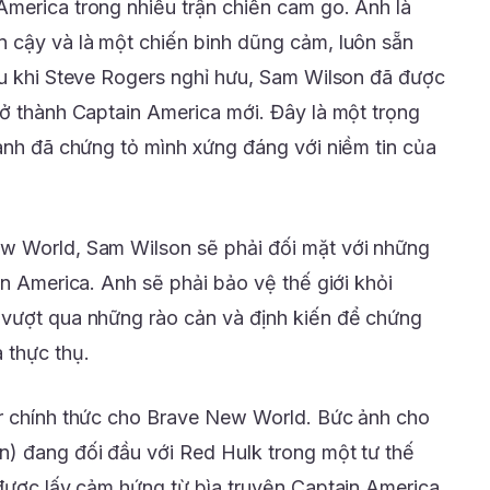
merica trong nhiều trận chiến cam go. Anh là
 cậy và là một chiến binh dũng cảm, luôn sẵn
au khi Steve Rogers nghỉ hưu, Sam Wilson đã được
rở thành Captain America mới. Đây là một trọng
 anh đã chứng tỏ mình xứng đáng với niềm tin của
w World, Sam Wilson sẽ phải đối mặt với những
in America. Anh sẽ phải bảo vệ thế giới khỏi
 vượt qua những rào cản và định kiến để chứng
 thực thụ.
er chính thức cho Brave New World. Bức ảnh cho
) đang đối đầu với Red Hulk trong một tư thế
 được lấy cảm hứng từ bìa truyện Captain America