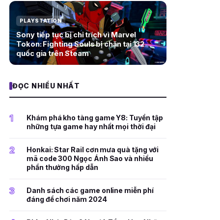
PLAYSTATION
Sony tiếp tục bị chỉ trích vì Marvel
Tokon: Fighting Souls bị chặn tại 132
quốc gia trên Steam
ĐỌC NHIỀU NHẤT
1
Khám phá kho tàng game Y8: Tuyển tập
những tựa game hay nhất mọi thời đại
2
Honkai: Star Rail cơn mưa quà tặng với
mã code 300 Ngọc Ánh Sao và nhiều
phần thưởng hấp dẫn
3
Danh sách các game online miễn phí
đáng để chơi năm 2024