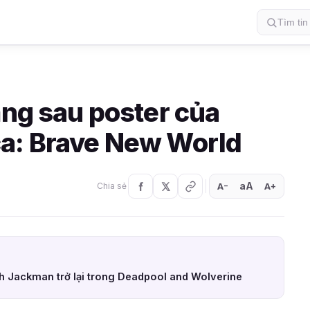
ằng sau poster của
a: Brave New World
aA
A
A
Chia sẻ
+
−
 Jackman trở lại trong Deadpool and Wolverine