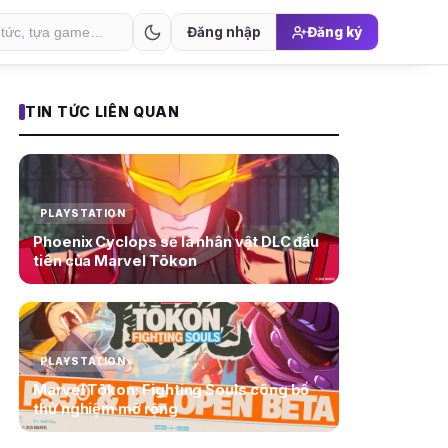
Đăng nhập
Đăng ký
TIN TỨC LIÊN QUAN
PLAYSTATION
Phoenix Cyclops sẽ là nhân vật DLC đầu
tiên của Marvel Tōkon
PLAYSTATION
Marvel Tōkon: Fighting Souls công bố
thử nghiệm mở rộng