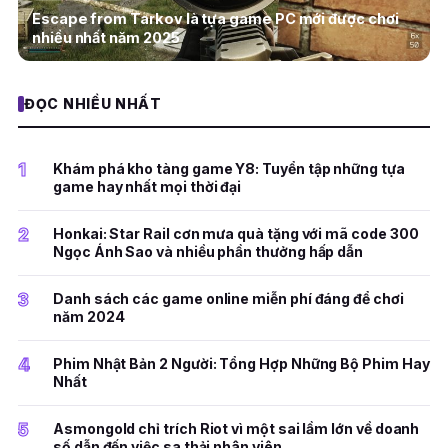
Escape from Tarkov là tựa game PC mới được chơi
nhiều nhất năm 2025
ĐỌC NHIỀU NHẤT
1
Khám phá kho tàng game Y8: Tuyển tập những tựa
game hay nhất mọi thời đại
2
Honkai: Star Rail cơn mưa quà tặng với mã code 300
Ngọc Ánh Sao và nhiều phần thưởng hấp dẫn
3
Danh sách các game online miễn phí đáng để chơi
năm 2024
4
Phim Nhật Bản 2 Người: Tổng Hợp Những Bộ Phim Hay
Nhất
5
Asmongold chỉ trích Riot vì một sai lầm lớn về doanh
số dẫn đến việc sa thải nhân viên