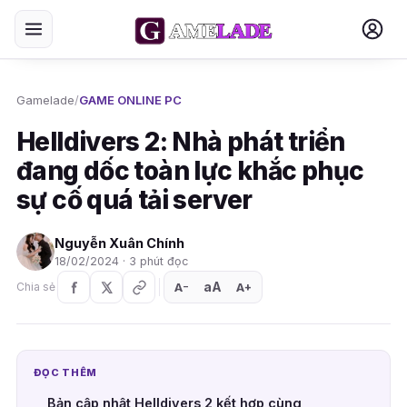
Gamelade
/
GAME ONLINE PC
Helldivers 2: Nhà phát triển
đang dốc toàn lực khắc phục
sự cố quá tải server
Nguyễn Xuân Chính
18/02/2024 · 3 phút đọc
aA
A
A
Chia sẻ
+
−
ĐỌC THÊM
Bản cập nhật Helldivers 2 kết hợp cùng