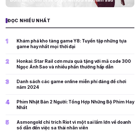
ĐỌC NHIỀU NHẤT
1
Khám phá kho tàng game Y8: Tuyển tập những tựa
game hay nhất mọi thời đại
2
Honkai: Star Rail cơn mưa quà tặng với mã code 300
Ngọc Ánh Sao và nhiều phần thưởng hấp dẫn
3
Danh sách các game online miễn phí đáng để chơi
năm 2024
4
Phim Nhật Bản 2 Người: Tổng Hợp Những Bộ Phim Hay
Nhất
5
Asmongold chỉ trích Riot vì một sai lầm lớn về doanh
số dẫn đến việc sa thải nhân viên