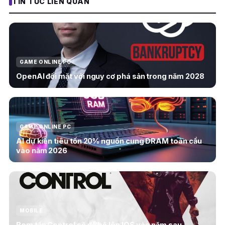
TIN TỨC LIÊN QUAN
GAME ONLINE PC
OpenAI đối mặt với nguy cơ phá sản trong năm 2028
GAME ONLINE PC
AI dự kiến tiêu tốn 20% nguồn cung DRAM toàn cầu
vào năm 2026
MOBILE
Bom tấn Control sẽ đổ bộ lên IOS vào năm sau