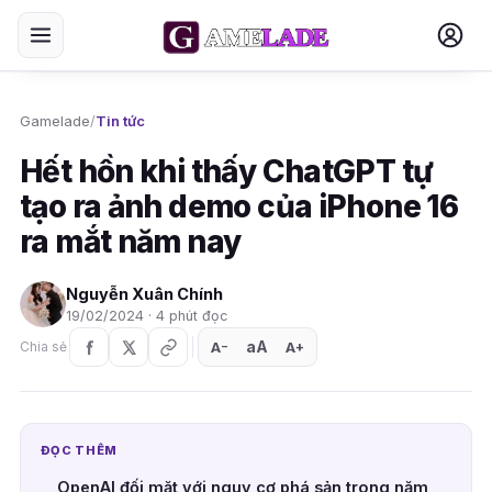
Gamelade
/
Tin tức
Hết hồn khi thấy ChatGPT tự
tạo ra ảnh demo của iPhone 16
ra mắt năm nay
Nguyễn Xuân Chính
19/02/2024 · 4 phút đọc
aA
A
A
Chia sẻ
+
−
ĐỌC THÊM
OpenAI đối mặt với nguy cơ phá sản trong năm