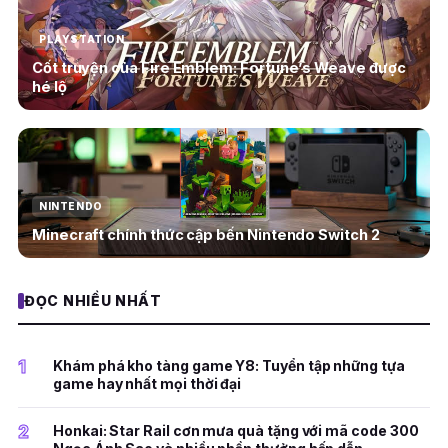
PLAYSTATION
Cốt truyện của Fire Emblem: Fortune’s Weave được
hé lộ
NINTENDO
Minecraft chính thức cập bến Nintendo Switch 2
ĐỌC NHIỀU NHẤT
1
Khám phá kho tàng game Y8: Tuyển tập những tựa
game hay nhất mọi thời đại
2
Honkai: Star Rail cơn mưa quà tặng với mã code 300