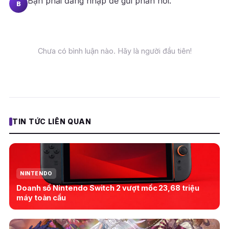
Bạn phải
đăng nhập
để gửi phản hồi.
B
Chưa có bình luận nào. Hãy là người đầu tiên!
TIN TỨC LIÊN QUAN
NINTENDO
Doanh số Nintendo Switch 2 vượt mốc 23,68 triệu
máy toàn cầu