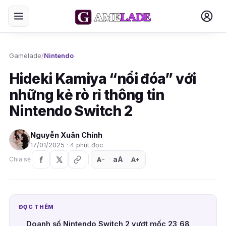
Gamelade
/
Nintendo
Hideki Kamiya “nổi đóa” với
những kẻ rò rỉ thông tin
Nintendo Switch 2
Nguyễn Xuân Chính
17/01/2025 · 4 phút đọc
aA
A
A
Chia sẻ
+
−
ĐỌC THÊM
Doanh số Nintendo Switch 2 vượt mốc 23,68