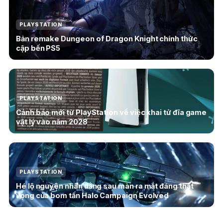
PLAYSTATION
Bản remake Dungeon of Dragon Knight chính thức
cập bến PS5
PLAYSTATION
Cảnh báo mới từ PlayStation về việc khai tử đĩa game
vật lý vào năm 2028
PLAYSTATION
Hé lộ nguyên nhân đằng sau màn ra mắt đáng thất
vọng của bom tấn Halo Campaign Evolved