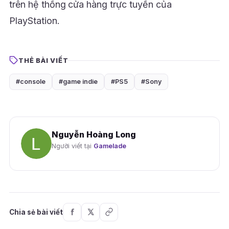
trên hệ thống cửa hàng trực tuyến của
PlayStation.
THẺ BÀI VIẾT
#console
#game indie
#PS5
#Sony
Nguyễn Hoàng Long
Người viết tại
Gamelade
Chia sẻ bài viết