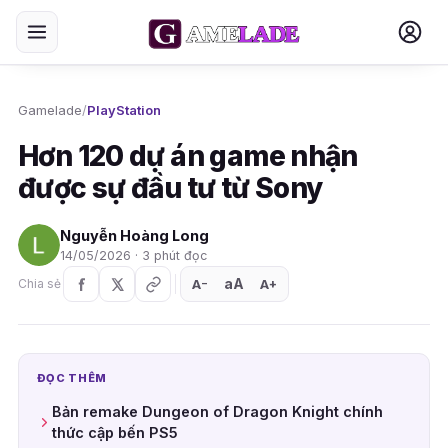
Gamelade
/
PlayStation
Hơn 120 dự án game nhận
được sự đầu tư từ Sony
Nguyễn Hoàng Long
14/05/2026 · 3 phút đọc
aA
A
A
Chia sẻ
+
−
ĐỌC THÊM
Bản remake Dungeon of Dragon Knight chính
thức cập bến PS5