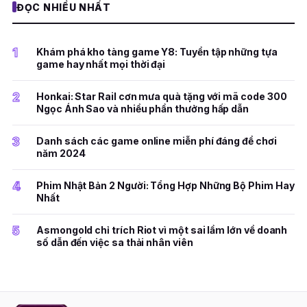
ĐỌC NHIỀU NHẤT
1
Khám phá kho tàng game Y8: Tuyển tập những tựa
game hay nhất mọi thời đại
2
Honkai: Star Rail cơn mưa quà tặng với mã code 300
Ngọc Ánh Sao và nhiều phần thưởng hấp dẫn
3
Danh sách các game online miễn phí đáng để chơi
năm 2024
4
Phim Nhật Bản 2 Người: Tổng Hợp Những Bộ Phim Hay
Nhất
5
Asmongold chỉ trích Riot vì một sai lầm lớn về doanh
số dẫn đến việc sa thải nhân viên