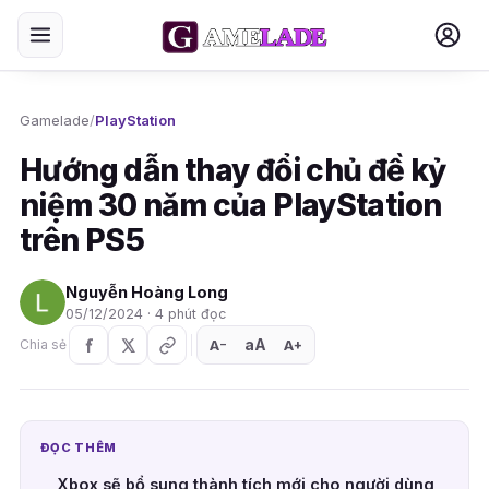
Gamelade
/
PlayStation
Hướng dẫn thay đổi chủ đề kỷ
niệm 30 năm của PlayStation
trên PS5
Nguyễn Hoàng Long
05/12/2024 · 4 phút đọc
aA
A
A
Chia sẻ
+
−
ĐỌC THÊM
Xbox sẽ bổ sung thành tích mới cho người dùng