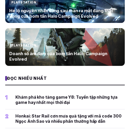
PLAYSTATION
Hé lộ nguyên nhân đằng sau màn ra mắt đáng thất
vọng của bom tấn Halo Campaign Evolved
PLAYSTATION
Doanh số ảm đạm của bom tấn Halo: Campaign
Evolved
ĐỌC NHIỀU NHẤT
1
Khám phá kho tàng game Y8: Tuyển tập những tựa
game hay nhất mọi thời đại
2
Honkai: Star Rail cơn mưa quà tặng với mã code 300
Ngọc Ánh Sao và nhiều phần thưởng hấp dẫn