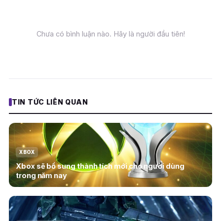
Chưa có bình luận nào. Hãy là người đầu tiên!
TIN TỨC LIÊN QUAN
XBOX
Xbox sẽ bổ sung thành tích mới cho người dùng
trong năm nay