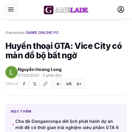
Gamelade
/
GAME ONLINE PC
Huyền thoại GTA: Vice City có
màn đổ bộ bất ngờ
Nguyễn Hoàng Long
27/02/2025 · 5 phút đọc
aA
A
A
Chia sẻ
+
−
ĐỌC THÊM
Cha đẻ Danganronpa dời lịch phát hành dự án
mới để có thời gian trải nghiệm siêu phẩm GTA 6