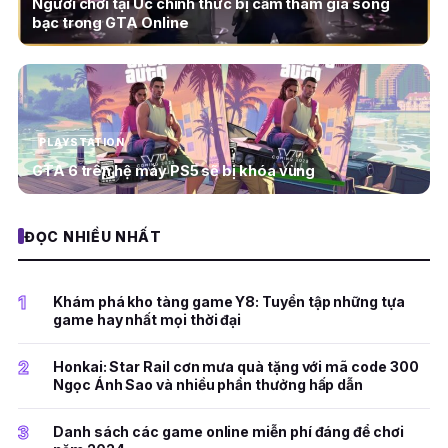
Người chơi tại Úc chính thức bị cấm tham gia sòng
bạc trong GTA Online
PLAYSTATION
GTA 6 trên hệ máy PS5 sẽ bị khóa vùng
ĐỌC NHIỀU NHẤT
1
Khám phá kho tàng game Y8: Tuyển tập những tựa
game hay nhất mọi thời đại
2
Honkai: Star Rail cơn mưa quà tặng với mã code 300
Ngọc Ánh Sao và nhiều phần thưởng hấp dẫn
3
Danh sách các game online miễn phí đáng để chơi