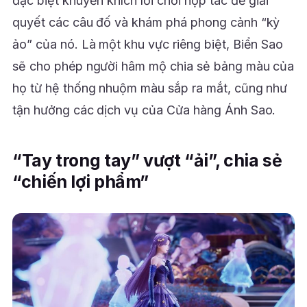
đặc biệt khuyến khích lối chơi hợp tác để giải
quyết các câu đố và khám phá phong cảnh “kỳ
ảo” của nó. Là một khu vực riêng biệt, Biển Sao
sẽ cho phép người hâm mộ chia sẻ bảng màu của
họ từ hệ thống nhuộm màu sắp ra mắt, cũng như
tận hưởng các dịch vụ của Cửa hàng Ánh Sao.
“Tay trong tay” vượt “ải”, chia sẻ
“chiến lợi phẩm”