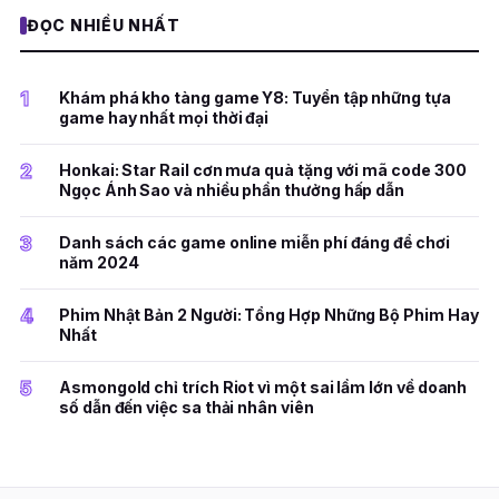
ĐỌC NHIỀU NHẤT
1
Khám phá kho tàng game Y8: Tuyển tập những tựa
game hay nhất mọi thời đại
2
Honkai: Star Rail cơn mưa quà tặng với mã code 300
Ngọc Ánh Sao và nhiều phần thưởng hấp dẫn
3
Danh sách các game online miễn phí đáng để chơi
năm 2024
4
Phim Nhật Bản 2 Người: Tổng Hợp Những Bộ Phim Hay
Nhất
5
Asmongold chỉ trích Riot vì một sai lầm lớn về doanh
số dẫn đến việc sa thải nhân viên