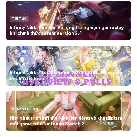
TIN TỨC
Infinity Nikki tiếp tục mở rộng trải nghiệm gameplay
khi chính thức ra mắt Version 2.4
TIN TỨC
Infinity Nikki ra mắt version 2.2, mở khóa Wanxiang
Realm đầy bí ẩn
PLAYSTATION
Nhà phát triển Infinity Nikki lên tiếng về khả năng ra
mắt game trên Nintendo Switch 2