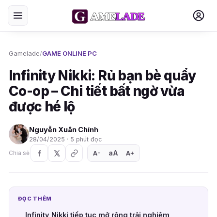
Gamelade
/
GAME ONLINE PC
Infinity Nikki: Rủ bạn bè quẩy
Co-op – Chi tiết bất ngờ vừa
được hé lộ
Nguyễn Xuân Chính
28/04/2025 · 5 phút đọc
aA
A
A
Chia sẻ
+
−
ĐỌC THÊM
Infinity Nikki tiếp tục mở rộng trải nghiệm