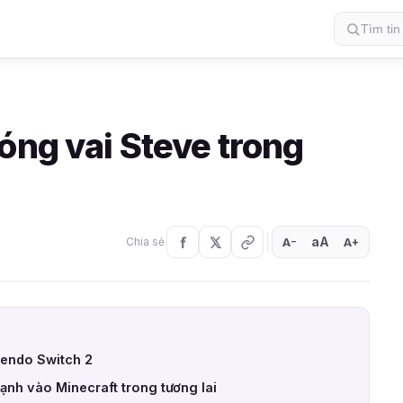
óng vai Steve trong
aA
A
A
Chia sẻ
+
−
tendo Switch 2
nh vào Minecraft trong tương lai