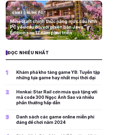
GAME ONLINE PC
Minecraft chính thức nâng mức cấu hình
PC yêu cầu đối với phiên bản Java
Edition sau 17 năm phát triển
ĐỌC NHIỀU NHẤT
1
Khám phá kho tàng game Y8: Tuyển tập
những tựa game hay nhất mọi thời đại
2
Honkai: Star Rail cơn mưa quà tặng với
mã code 300 Ngọc Ánh Sao và nhiều
phần thưởng hấp dẫn
3
Danh sách các game online miễn phí
đáng để chơi năm 2024