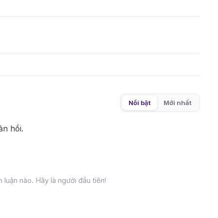
Nổi bật
Mới nhất
ản hồi.
 luận nào. Hãy là người đầu tiên!