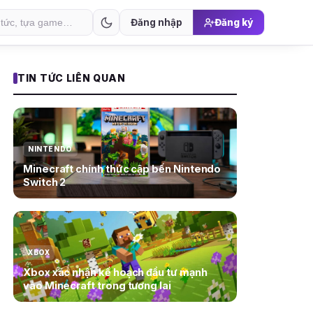
Đăng nhập
Đăng ký
TIN TỨC LIÊN QUAN
NINTENDO
Minecraft chính thức cập bến Nintendo
Switch 2
XBOX
Xbox xác nhận kế hoạch đầu tư mạnh
vào Minecraft trong tương lai