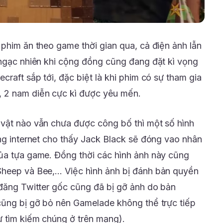
 phim ăn theo game thời gian qua, cả điện ảnh lẫn
 ngạc nhiên khi cộng đồng cũng đang đặt kì vọng
craft sắp tới, đặc biệt là khi phim có sự tham gia
 2 nam diễn cực kì được yêu mến.
 vật nào vẫn chưa được công bố thì một số hình
ạng internet cho thấy Jack Black sẽ đóng vao nhân
ủa tựa game. Đồng thời các hình ảnh này cũng
Sheep và Bee,… Việc hình ảnh bị đánh bản quyền
 đăng Twitter gốc cũng đã bị gỡ ảnh do bản
cũng bị gỡ bỏ nên Gamelade không thể trực tiếp
 tìm kiếm chúng ở trên mạng).