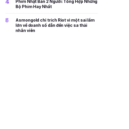
4
Phim Nhật Bản 2 Người: Tổng Hợp Những
Bộ Phim Hay Nhất
5
Asmongold chỉ trích Riot vì một sai lầm
lớn về doanh số dẫn đến việc sa thải
nhân viên