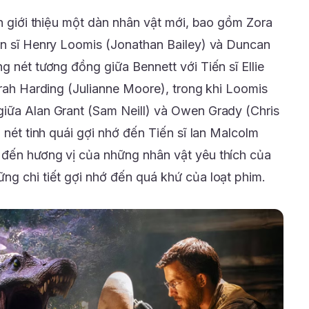
th giới thiệu một dàn nhân vật mới, bao gồm Zora
ến sĩ Henry Loomis (Jonathan Bailey) và Duncan
g nét tương đồng giữa Bennett với Tiến sĩ Ellie
arah Harding (Julianne Moore), trong khi Loomis
iữa Alan Grant (Sam Neill) và Owen Grady (Chris
ó nét tinh quái gợi nhớ đến Tiến sĩ Ian Malcolm
 đến hương vị của những nhân vật yêu thích của
ng chi tiết gợi nhớ đến quá khứ của loạt phim.