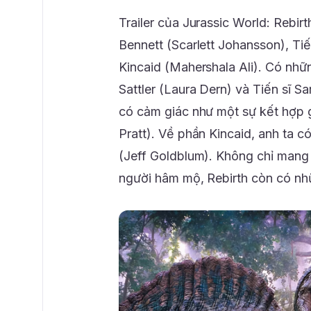
Trailer của Jurassic World: Rebir
Bennett (Scarlett Johansson), Ti
Kincaid (Mahershala Ali). Có nhữn
Sattler (Laura Dern) và Tiến sĩ S
có cảm giác như một sự kết hợp g
Pratt). Về phần Kincaid, anh ta c
(Jeff Goldblum). Không chỉ mang
người hâm mộ, Rebirth còn có nhữ