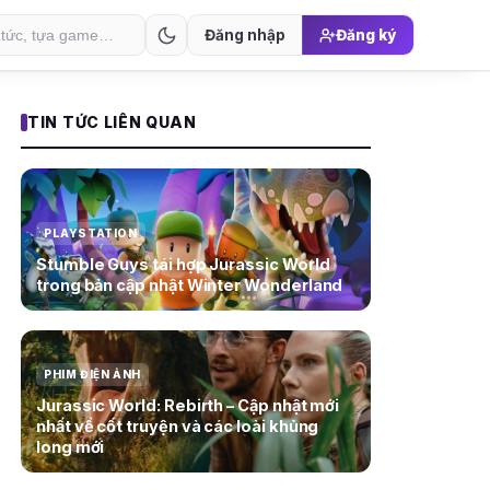
Đăng nhập
Đăng ký
TIN TỨC LIÊN QUAN
PLAYSTATION
Stumble Guys tái hợp Jurassic World
trong bản cập nhật Winter Wonderland
PHIM ĐIỆN ẢNH
Jurassic World: Rebirth – Cập nhật mới
nhất về cốt truyện và các loài khủng
long mới