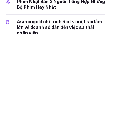
4
Phim Nhật Bản 2 Người: Tổng Hợp Những
Bộ Phim Hay Nhất
5
Asmongold chỉ trích Riot vì một sai lầm
lớn về doanh số dẫn đến việc sa thải
nhân viên