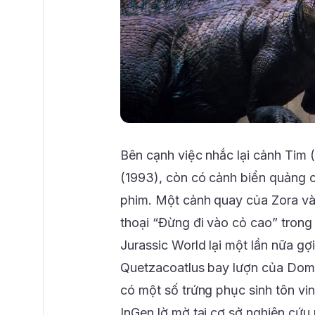
Bên cạnh việc nhắc lại cảnh Tim (
(1993), còn có cảnh biển quảng c
phim. Một cảnh quay của Zora và
thoại “Đừng đi vào cỏ cao” tron
Jurassic World lại một lần nữa gợ
Quetzacoatlus bay lượn của Domi
có một số trứng phục sinh tôn vin
InGen lờ mờ tại cơ sở nghiên cứu 