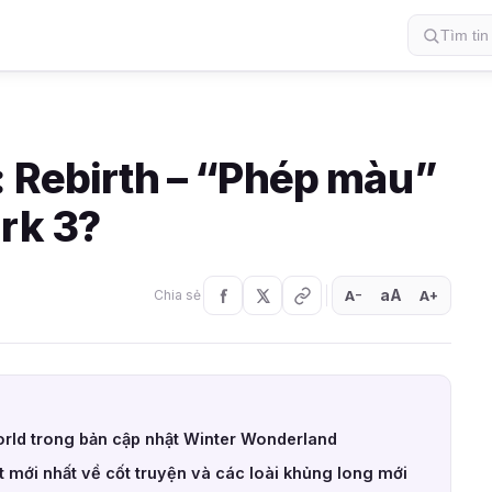
: Rebirth – “Phép màu”
rk 3?
aA
A
A
Chia sẻ
+
−
orld trong bản cập nhật Winter Wonderland
t mới nhất về cốt truyện và các loài khủng long mới