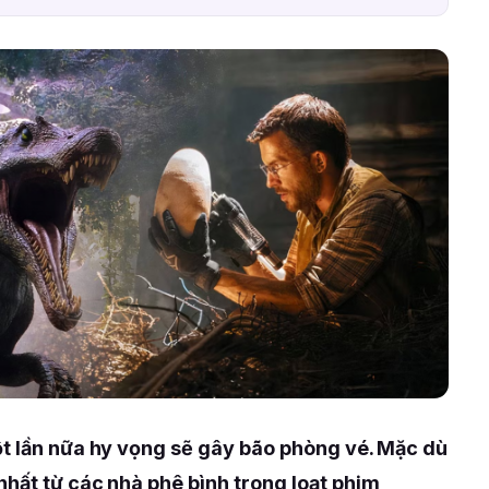
ột lần nữa hy vọng sẽ gây bão phòng vé. Mặc dù
hất từ các nhà phê bình trong loạt phim,