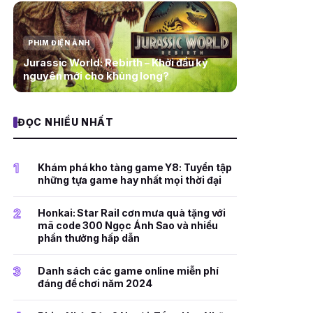
PHIM ĐIỆN ẢNH
Jurassic World: Rebirth – Khởi đầu kỷ
nguyên mới cho khủng long?
ĐỌC NHIỀU NHẤT
1
Khám phá kho tàng game Y8: Tuyển tập
những tựa game hay nhất mọi thời đại
2
Honkai: Star Rail cơn mưa quà tặng với
mã code 300 Ngọc Ánh Sao và nhiều
phần thưởng hấp dẫn
3
Danh sách các game online miễn phí
đáng để chơi năm 2024