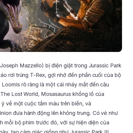
Joseph Mazzello) bị điện giật trong Jurassic Park
áo rơi trúng T-Rex, gợi nhớ đến phần cuối của bộ
 Loomis rõ ràng là một cái nháy mắt đến câu
g The Lost World, Mosasaurus khổng lồ của
i ý về một cuộc tắm máu trên biển, và
nion đưa hành động lên không trung. Có vẻ như
h mỗi bộ phim trước đó, với sự hiện diện của
này, tạo cảm giác giống như Jurassic Park III.