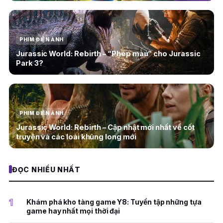
PHIM ĐIỆN ẢNH
Jurassic World: Rebirth – “Phép màu” cho Jurassic
Park 3?
PHIM ĐIỆN ẢNH
Jurassic World: Rebirth – Cập nhật mới nhất về cốt
truyện và các loài khủng long mới
ĐỌC NHIỀU NHẤT
1
Khám phá kho tàng game Y8: Tuyển tập những tựa
game hay nhất mọi thời đại