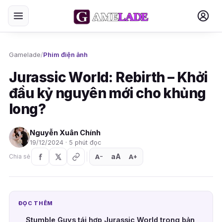
Gamelade
/
Phim điện ảnh
Jurassic World: Rebirth – Khởi
đầu kỷ nguyên mới cho khủng
long?
Nguyễn Xuân Chính
19/12/2024 · 5 phút đọc
aA
A
A
Chia sẻ
+
−
ĐỌC THÊM
Stumble Guys tái hợp Jurassic World trong bản