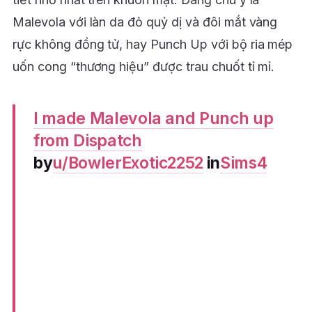
Malevola với làn da đỏ quỷ dị và đôi mắt vàng
rực không đồng tử, hay Punch Up với bộ ria mép
uốn cong “thương hiệu” được trau chuốt tỉ mỉ.
I made Malevola and Punch up
from Dispatch
by
u/BowlerExotic2252
in
Sims4