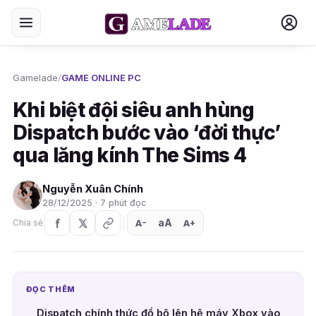
Gamelade
/
GAME ONLINE PC
Khi biệt đội siêu anh hùng
Dispatch bước vào ‘đời thực’
qua lăng kính The Sims 4
Nguyễn Xuân Chính
28/12/2025 · 7 phút đọc
aA
A
A
Chia sẻ
+
−
ĐỌC THÊM
Dispatch chính thức đổ bộ lên hệ máy Xbox vào