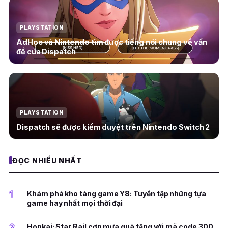
PLAYSTATION
AdHoc và Nintendo tìm được tiếng nói chung về vấn
đề của Dispatch
PLAYSTATION
Dispatch sẽ được kiểm duyệt trên Nintendo Switch 2
ĐỌC NHIỀU NHẤT
1
Khám phá kho tàng game Y8: Tuyển tập những tựa
game hay nhất mọi thời đại
2
Honkai: Star Rail cơn mưa quà tặng với mã code 300