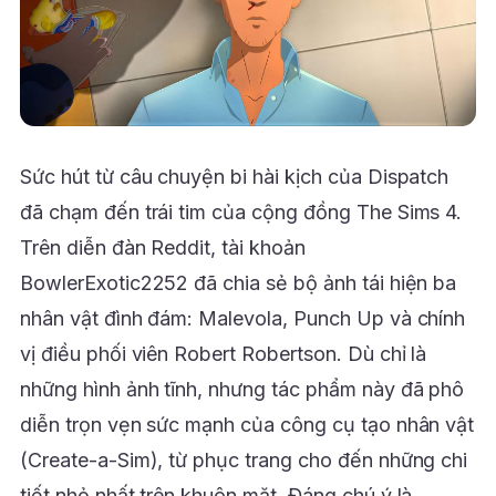
Sức hút từ câu chuyện bi hài kịch của Dispatch
đã chạm đến trái tim của cộng đồng The Sims 4.
Trên diễn đàn Reddit, tài khoản
BowlerExotic2252 đã chia sẻ bộ ảnh tái hiện ba
nhân vật đình đám: Malevola, Punch Up và chính
vị điều phối viên Robert Robertson. Dù chỉ là
những hình ảnh tĩnh, nhưng tác phẩm này đã phô
diễn trọn vẹn sức mạnh của công cụ tạo nhân vật
(Create-a-Sim), từ phục trang cho đến những chi
tiết nhỏ nhất trên khuôn mặt. Đáng chú ý là