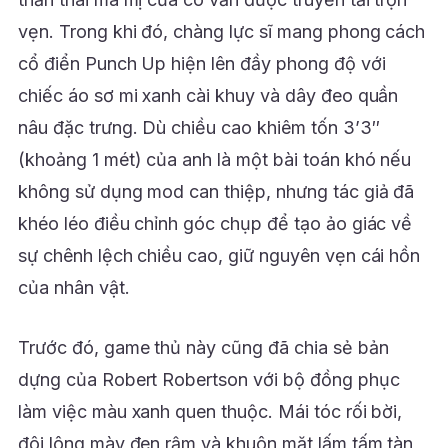
vẹn. Trong khi đó, chàng lực sĩ mang phong cách
cổ điển Punch Up hiện lên đầy phong độ với
chiếc áo sơ mi xanh cài khuy và dây đeo quần
nâu đặc trưng. Dù chiều cao khiêm tốn 3’3″
(khoảng 1 mét) của anh là một bài toán khó nếu
không sử dụng mod can thiệp, nhưng tác giả đã
khéo léo điều chỉnh góc chụp để tạo ảo giác về
sự chênh lệch chiều cao, giữ nguyên vẹn cái hồn
của nhân vật.
Trước đó, game thủ này cũng đã chia sẻ bản
dựng của Robert Robertson với bộ đồng phục
làm việc màu xanh quen thuộc. Mái tóc rối bời,
đôi lông mày đen rậm và khuôn mặt lấm tấm tàn