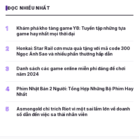
ĐỌC NHIỀU NHẤT
1
Khám phá kho tàng game Y8: Tuyển tập những tựa
game hay nhất mọi thời đại
2
Honkai: Star Rail cơn mưa quà tặng với mã code 300
Ngọc Ánh Sao và nhiều phần thưởng hấp dẫn
3
Danh sách các game online miễn phí đáng để chơi
năm 2024
4
Phim Nhật Bản 2 Người: Tổng Hợp Những Bộ Phim Hay
Nhất
5
Asmongold chỉ trích Riot vì một sai lầm lớn về doanh
số dẫn đến việc sa thải nhân viên