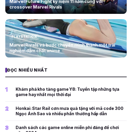
Marvel Future Fight kỷ niệm 11 năm cùng với
crossover Marvel Rivals
PLAYSTATION
Marvel Rivals và bước chuyển mình thành một trải
nghiệm đậm chất anime
ĐỌC NHIỀU NHẤT
1
Khám phá kho tàng game Y8: Tuyển tập những tựa
game hay nhất mọi thời đại
2
Honkai: Star Rail cơn mưa quà tặng với mã code 300
Ngọc Ánh Sao và nhiều phần thưởng hấp dẫn
3
Danh sách các game online miễn phí đáng để chơi