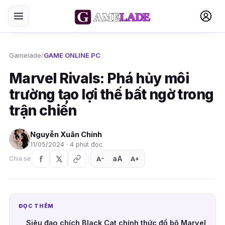
Gamelade
/
GAME ONLINE PC
Marvel Rivals: Phá hủy môi
trường tạo lợi thế bất ngờ trong
trận chiến
Nguyễn Xuân Chính
11/05/2024 · 4 phút đọc
aA
A
A
Chia sẻ
+
−
ĐỌC THÊM
Siêu đạo chích Black Cat chính thức đổ bộ Marvel