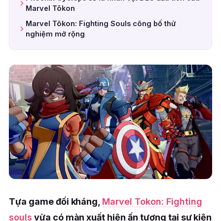
Marvel Tōkon
Marvel Tōkon: Fighting Souls công bố thử
nghiệm mở rộng
Tựa game đối kháng,
Marvel Tokon: Fighting
souls
vừa có màn xuất hiện ấn tượng tại sự kiện