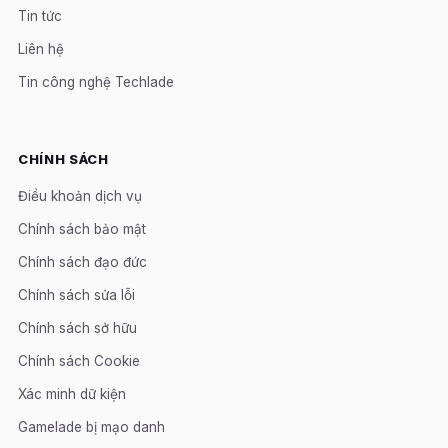
Tin tức
Liên hệ
Tin công nghệ Techlade
CHÍNH SÁCH
Điều khoản dịch vụ
Chính sách bảo mật
Chính sách đạo đức
Chính sách sửa lỗi
Chính sách sở hữu
Chính sách Cookie
Xác minh dữ kiện
Gamelade bị mạo danh