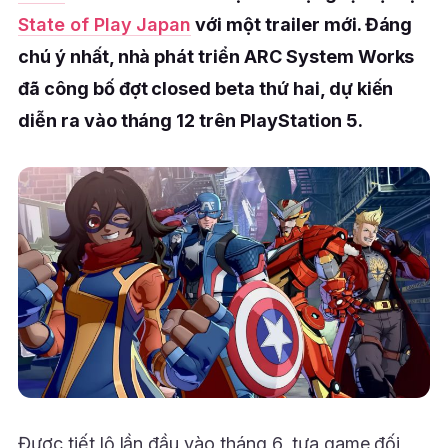
State of Play Japan
với một trailer mới. Đáng
chú ý nhất, nhà phát triển ARC System Works
đã công bố đợt closed beta thứ hai, dự kiến
diễn ra vào tháng 12 trên PlayStation 5.
Được tiết lộ lần đầu vào tháng 6, tựa game đối