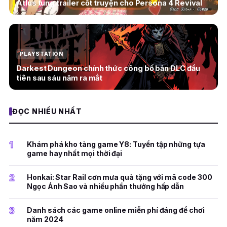
Atlus tung trailer cốt truyện cho Persona 4 Revival
PLAYSTATION
Darkest Dungeon chính thức công bố bản DLC đầu
tiên sau sáu năm ra mắt
ĐỌC NHIỀU NHẤT
1
Khám phá kho tàng game Y8: Tuyển tập những tựa
game hay nhất mọi thời đại
2
Honkai: Star Rail cơn mưa quà tặng với mã code 300
Ngọc Ánh Sao và nhiều phần thưởng hấp dẫn
3
Danh sách các game online miễn phí đáng để chơi
năm 2024