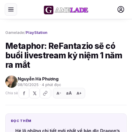
Gamelade
/
PlayStation
Metaphor: ReFantazio sẽ có
buổi livestream kỷ niệm 1 năm
ra mắt
Nguyễn Hà Phương
08/10/2025 · 4 phút đọc
aA
A
A
Chia sẻ
+
−
ĐỌC THÊM
Hé lộ những chi tiết mới nhất về bản dlc Dragon’s