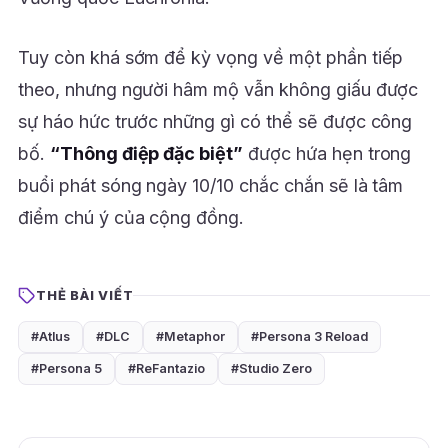
Tuy còn khá sớm để kỳ vọng về một phần tiếp
theo, nhưng người hâm mộ vẫn không giấu được
sự háo hức trước những gì có thể sẽ được công
bố.
“Thông điệp đặc biệt”
được hứa hẹn trong
buổi phát sóng ngày 10/10 chắc chắn sẽ là tâm
điểm chú ý của cộng đồng.
THẺ BÀI VIẾT
#Atlus
#DLC
#Metaphor
#Persona 3 Reload
#Persona 5
#ReFantazio
#Studio Zero