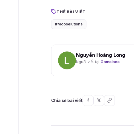
THẺ BÀI VIẾT
#Mooselutions
Nguyễn Hoàng Long
Người viết tại
Gamelade
Chia sẻ bài viết