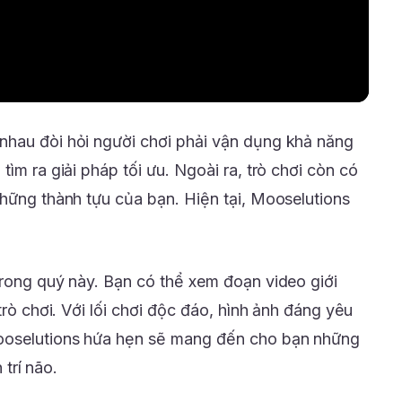
nhau đòi hỏi người chơi phải vận dụng khả năng
ìm ra giải pháp tối ưu. Ngoài ra, trò chơi còn có
những thành tựu của bạn. Hiện tại, Mooselutions
trong quý này. Bạn có thể xem đoạn video giới
trò chơi. Với lối chơi độc đáo, hình ảnh đáng yêu
ooselutions hứa hẹn sẽ mang đến cho bạn những
 trí não.