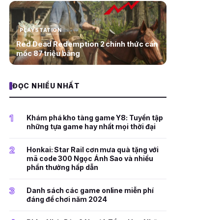
PLAYSTATION
Red Dead Redemption 2 chính thức cán
mốc 87 triệu bảng
ĐỌC NHIỀU NHẤT
1
Khám phá kho tàng game Y8: Tuyển tập
những tựa game hay nhất mọi thời đại
2
Honkai: Star Rail cơn mưa quà tặng với
mã code 300 Ngọc Ánh Sao và nhiều
phần thưởng hấp dẫn
3
Danh sách các game online miễn phí
đáng để chơi năm 2024