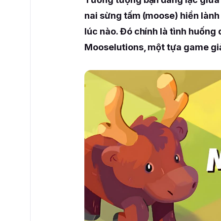
nai sừng tấm (moose) hiền lành
lúc nào. Đó chính là tình huống
Mooselutions, một tựa game giả