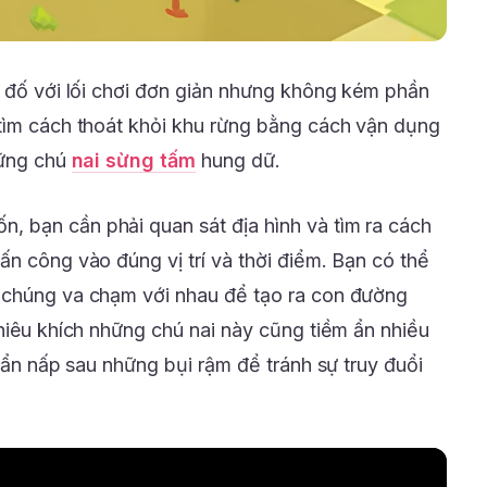
ải đố với lối chơi đơn giản nhưng không kém phần
tìm cách thoát khỏi khu rừng bằng cách vận dụng
hững chú
nai sừng tấm
hung dữ.
 bạn cần phải quan sát địa hình và tìm ra cách
ấn công vào đúng vị trí và thời điểm. Bạn có thể
 chúng va chạm với nhau để tạo ra con đường
khiêu khích những chú nai này cũng tiềm ẩn nhiều
i ẩn nấp sau những bụi rậm để tránh sự truy đuổi