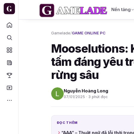
Nền tảng
Gamelade
/
GAME ONLINE PC
Mooselutions: 
tấm đáng yêu t
rừng sâu
Nguyễn Hoàng Long
07/01/2025 · 3 phút đọc
ĐỌC THÊM
“AAA” – Thuật ngữ đã lỗi thời tr