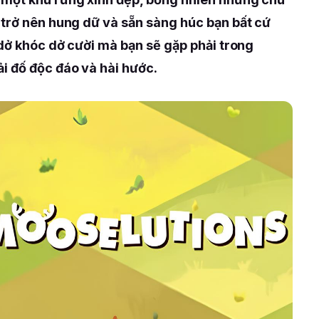
 trở nên hung dữ và sẵn sàng húc bạn bất cứ
 dở khóc dở cười mà bạn sẽ gặp phải trong
i đố độc đáo và hài hước.