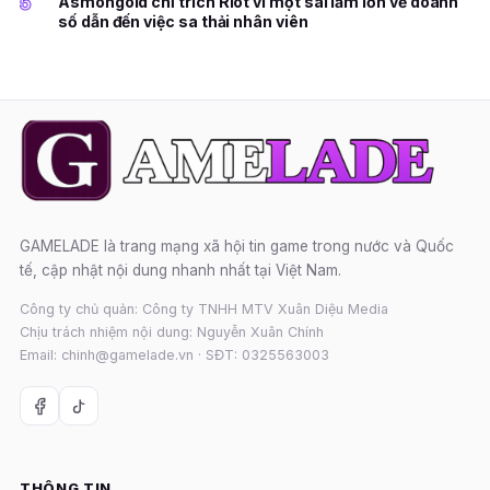
5
Asmongold chỉ trích Riot vì một sai lầm lớn về doanh
số dẫn đến việc sa thải nhân viên
GAMELADE là trang mạng xã hội tin game trong nước và Quốc
tế, cập nhật nội dung nhanh nhất tại Việt Nam.
Công ty chủ quản: Công ty TNHH MTV Xuân Diệu Media
Chịu trách nhiệm nội dung: Nguyễn Xuân Chính
Email: chinh@gamelade.vn · SĐT: 0325563003
THÔNG TIN