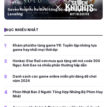
TIN TỨC
Seven Knights Re:Birth công bố màn collab với Solo
Leveling
ĐỌC NHIỀU NHẤT
1
Khám phá kho tàng game Y8: Tuyển tập những tựa
game hay nhất mọi thời đại
2
Honkai: Star Rail cơn mưa quà tặng với mã code 300
Ngọc Ánh Sao và nhiều phần thưởng hấp dẫn
3
Danh sách các game online miễn phí đáng để chơi
năm 2024
4
Phim Nhật Bản 2 Người: Tổng Hợp Những Bộ Phim Hay
Nhất