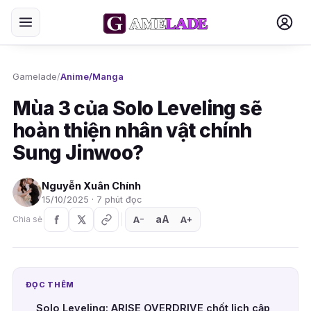
Gamelade
/
Anime/Manga
Mùa 3 của Solo Leveling sẽ
hoàn thiện nhân vật chính
Sung Jinwoo?
Nguyễn Xuân Chính
15/10/2025 · 7 phút đọc
aA
A
A
Chia sẻ
+
−
ĐỌC THÊM
Solo Leveling: ARISE OVERDRIVE chốt lịch cập