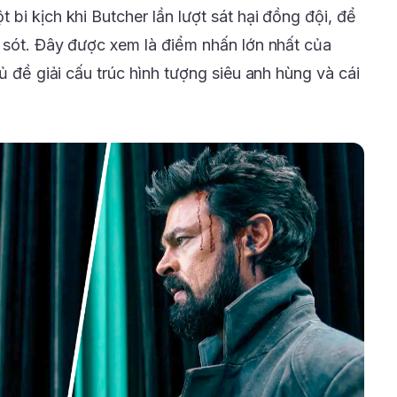
bi kịch khi Butcher lần lượt sát hại đồng đội, để
g sót. Đây được xem là điểm nhấn lớn nhất của
ủ đề giải cấu trúc hình tượng siêu anh hùng và cái