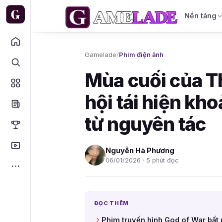
Nền tảng
Gamelade
/
Phim điện ảnh
Mùa cuối của T
hội tái hiện kh
từ nguyên tác
Nguyễn Hà Phương
06/01/2026 · 5 phút đọc
ĐỌC THÊM
Phim truyền hình God of War bất 