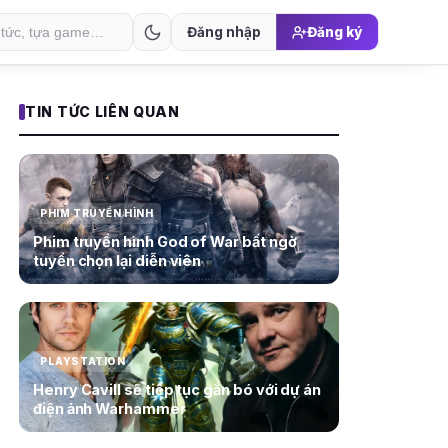
Đăng nhập
Đăng ký
TIN TỨC LIÊN QUAN
PHIM TRUYỀN HÌNH
Phim truyền hình God of War bất ngờ
tuyển chọn lại diễn viên
PLAYSTATION
Henry Cavill sẽ tiếp tục gắn bó với dự án
điện ảnh Warhammer