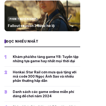
PHIM TRUYỀN HÌNH
Fallout season 3 được hé lộ
ĐỌC NHIỀU NHẤT
1
Khám phá kho tàng game Y8: Tuyển tập
những tựa game hay nhất mọi thời đại
2
Honkai: Star Rail cơn mưa quà tặng với
mã code 300 Ngọc Ánh Sao và nhiều
phần thưởng hấp dẫn
3
Danh sách các game online miễn phí
đáng để chơi năm 2024