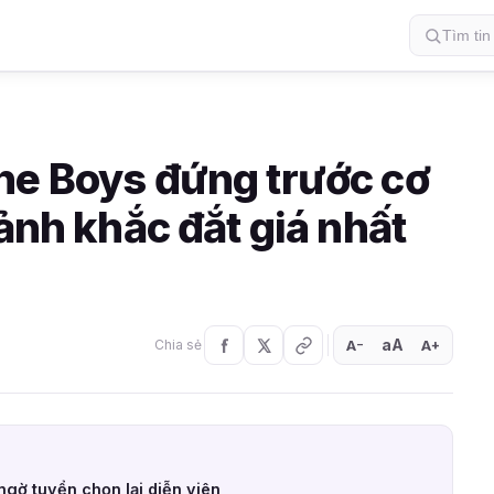
he Boys đứng trước cơ
oảnh khắc đắt giá nhất
aA
A
A
Chia sẻ
+
−
ngờ tuyển chọn lại diễn viên