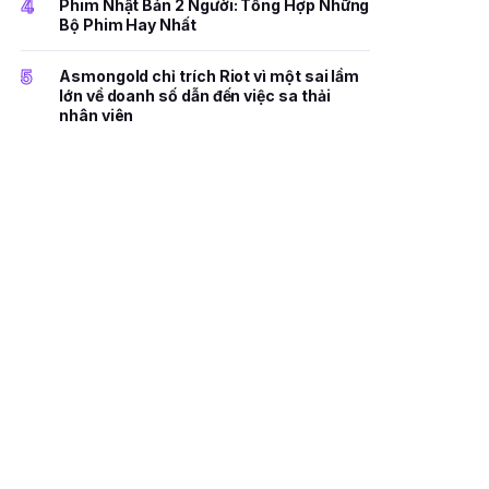
4
Phim Nhật Bản 2 Người: Tổng Hợp Những
Bộ Phim Hay Nhất
5
Asmongold chỉ trích Riot vì một sai lầm
lớn về doanh số dẫn đến việc sa thải
nhân viên