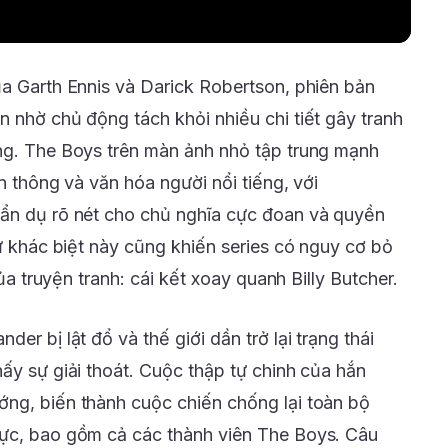
ủa Garth Ennis và Darick Robertson, phiên bản
n nhờ chủ động tách khỏi nhiều chi tiết gây tranh
ng. The Boys trên màn ảnh nhỏ tập trung mạnh
ền thông và văn hóa người nổi tiếng, với
 ẩn dụ rõ nét cho chủ nghĩa cực đoan và quyền
sự khác biệt này cũng khiến series có nguy cơ bỏ
của truyện tranh: cái kết xoay quanh Billy Butcher.
er bị lật đổ và thế giới dần trở lại trạng thái
ấy sự giải thoát. Cuộc thập tự chinh của hắn
ng, biến thành cuộc chiến chống lại toàn bộ
lực, bao gồm cả các thành viên The Boys. Câu