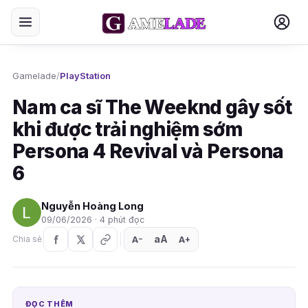
Gamelade
/
PlayStation
Nam ca sĩ The Weeknd gây sốt
khi được trải nghiệm sớm
Persona 4 Revival và Persona
6
Nguyễn Hoàng Long
09/06/2026 · 4 phút đọc
aA
A
A
Chia sẻ
+
−
ĐỌC THÊM