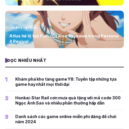
PLAYSTATION
Atlus hé lộ tạo hình của Rise Kujikawa trong Persona
4 Revival
ĐỌC NHIỀU NHẤT
1
Khám phá kho tàng game Y8: Tuyển tập những tựa
game hay nhất mọi thời đại
2
Honkai: Star Rail cơn mưa quà tặng với mã code 300
Ngọc Ánh Sao và nhiều phần thưởng hấp dẫn
3
Danh sách các game online miễn phí đáng để chơi
năm 2024