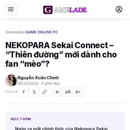
Gamelade
/
GAME ONLINE PC
NEKOPARA Sekai Connect –
“Thiên đường” mới dành cho
fan “mèo”?
Nguyễn Xuân Chính
28/12/2024 · 2 phút đọc
aA
A
A
Chia sẻ
+
−
ĐỌC THÊM
Ngày ra mắt chính thức của Nekopara Sekai