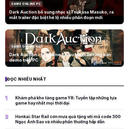
GAME ONLINE PC
Dark Auction bổ sung nhạc sĩ Tsukasa Masuko, ra
mắt trailer đặc biệt hé lộ nhiều phân đoạn mới
GAME ONLINE PC
Dark Auction – tựa game phiêu lưu bí ẩn tung bản
demo trên PC
ĐỌC NHIỀU NHẤT
1
Khám phá kho tàng game Y8: Tuyển tập những tựa
game hay nhất mọi thời đại
2
Honkai: Star Rail cơn mưa quà tặng với mã code 300
Ngọc Ánh Sao và nhiều phần thưởng hấp dẫn