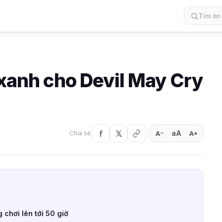
 xanh cho Devil May Cry
aA
A
A
Chia sẻ
+
−
 chơi lên tới 50 giờ