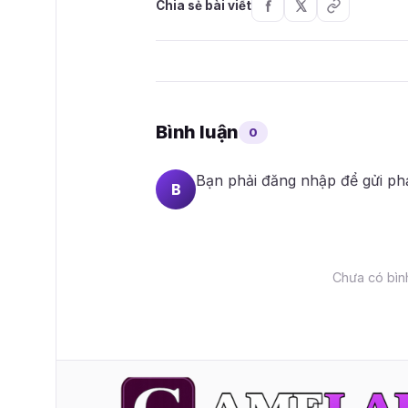
Chia sẻ bài viết
Bình luận
0
Bạn phải
đăng nhập
để gửi ph
B
Chưa có bình