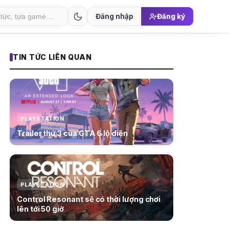
Đăng nhập
Đăng ký
TIN TỨC LIÊN QUAN
PLAYSTATION
Trailer thứ 3 của GTA 6 lộ diện
PLAYSTATION
Control Resonant sẽ có thời lượng chơi
lên tới 50 giờ