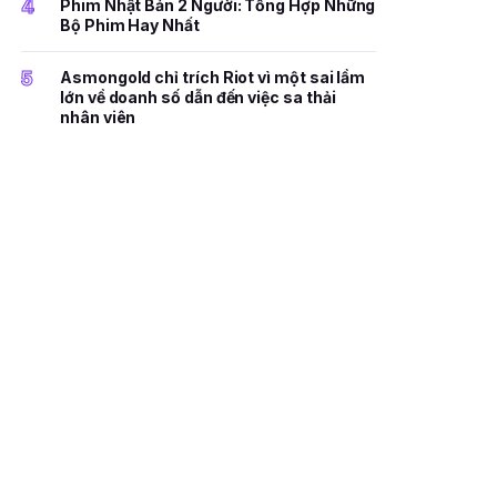
4
Phim Nhật Bản 2 Người: Tổng Hợp Những
Bộ Phim Hay Nhất
5
Asmongold chỉ trích Riot vì một sai lầm
lớn về doanh số dẫn đến việc sa thải
nhân viên