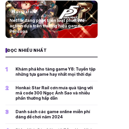
PLAYSTATION
Netflix đang phát triển loạt phim live-
action dựa trên thương hiệu game
Persona
ĐỌC NHIỀU NHẤT
1
Khám phá kho tàng game Y8: Tuyển tập
những tựa game hay nhất mọi thời đại
2
Honkai: Star Rail cơn mưa quà tặng với
mã code 300 Ngọc Ánh Sao và nhiều
phần thưởng hấp dẫn
3
Danh sách các game online miễn phí
đáng để chơi năm 2024