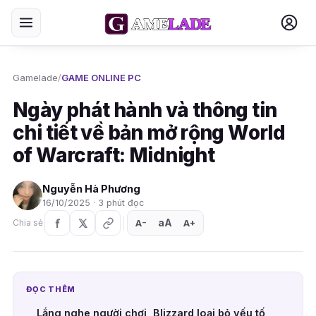
Gamelade
/
GAME ONLINE PC
Ngày phát hành và thông tin
chi tiết về bản mở rộng World
of Warcraft: Midnight
Nguyễn Hà Phương
16/10/2025 · 3 phút đọc
aA
A
A
Chia sẻ
+
−
ĐỌC THÊM
Lắng nghe người chơi, Blizzard loại bỏ yếu tố