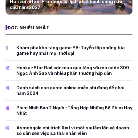
Horizon Steel Frontiers lùi lịch phát hành sang nửa
đầu năm 2027
ĐỌC NHIỀU NHẤT
1
Khám phá kho tàng game Y8: Tuyển tập những tựa
game hay nhất mọi thời đại
2
Honkai: Star Rail cơn mưa quà tặng với mã code 300
Ngọc Ánh Sao và nhiều phần thưởng hấp dẫn
3
Danh sách các game online miễn phí đáng để chơi
năm 2024
4
Phim Nhật Bản 2 Người: Tổng Hợp Những Bộ Phim Hay
Nhất
5
Asmongold chỉ trích Riot vì một sai lầm lớn về doanh
số dẫn đến việc sa thải nhân viên