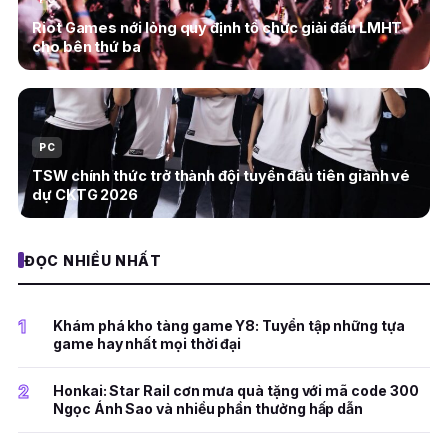
Riot Games nới lỏng quy định tổ chức giải đấu LMHT
cho bên thứ ba
PC
TSW chính thức trở thành đội tuyển đầu tiên giành vé
dự CKTG 2026
ĐỌC NHIỀU NHẤT
1
Khám phá kho tàng game Y8: Tuyển tập những tựa
game hay nhất mọi thời đại
2
Honkai: Star Rail cơn mưa quà tặng với mã code 300
Ngọc Ánh Sao và nhiều phần thưởng hấp dẫn