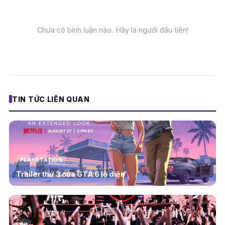
Chưa có bình luận nào. Hãy là người đầu tiên!
TIN TỨC LIÊN QUAN
PLAYSTATION
Trailer thứ 3 của GTA 6 lộ diện
PC