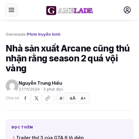
Gamelade
/
Phim truyền hình
Nhà sản xuất Arcane cũng thú
nhận rằng season 2 quá vội
vàng
Nguyễn Trung Hiếu
27/11/2024 · 3 phút đọc
aA
A
A
Chia sẻ
+
−
ĐỌC THÊM
Trailer thứ 3 của GTA 6 lộ diện